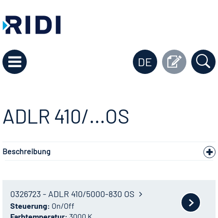
DE
ADLR 410/...OS
Beschreibung
0326723 - ADLR 410/5000-830 OS
Steuerung:
On/Off
Farbtemperatur:
3000 K