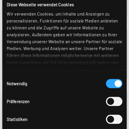
Leistung (W):
37
Diese Webseite verwendet Cookies
Effizienz (lm/W):
128
Wir verwenden Cookies, um Inhalte und Anzeigen zu
personalisieren, Funktionen für soziale Medien anbieten
zu können und die Zugriffe auf unsere Website zu
analysieren. Außerdem geben wir Informationen zu Ihrer
0336764 - ADLR 410/6000-8TW OS-DALI
Verwendung unserer Website an unsere Partner für soziale
Steuerung:
DALI
Medien, Werbung und Analysen weiter. Unsere Partner
Farbtemperatur:
2700–6500 K
führen diese Informationen möglicherweise mit weiteren
Lichtstrom (lm):
4910
Daten zusammen, die Sie ihnen bereitgestellt haben oder
Leistung (W):
41
die sie im Rahmen Ihrer Nutzung der Dienste gesammelt
Effizienz (lm/W):
120
haben. Sie geben Einwilligung zu unseren Cookies, wenn
Einwilligungsauswahl
Sie unsere Webseite weiterhin nutzen. Weitere Details
Notwendig
hierzu finden Sie in unserer
Datenschutzerklärung
.
0331245 - ADLR 410/6000-840 OS-DALI
Präferenzen
Steuerung:
DALI-2
Farbtemperatur:
4000 K
Statistiken
Lichtstrom (lm):
4930
Leistung (W):
37