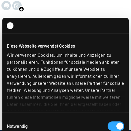
Diese Webseite verwendet Cookies
Wir verwenden Cookies, um Inhalte und Anzeigen zu
personalisieren, Funktionen für soziale Medien anbieten
zu können und die Zugriffe auf unsere Website zu
analysieren. Außerdem geben wir Informationen zu Ihrer
Verwendung unserer Website an unsere Partner für soziale
Medien, Werbung und Analysen weiter. Unsere Partner
führen diese Informationen möglicherweise mit weiteren
Daten zusammen, die Sie ihnen bereitgestellt haben oder
die sie im Rahmen Ihrer Nutzung der Dienste gesammelt
haben. Sie geben Einwilligung zu unseren Cookies, wenn
Einwilligungsauswahl
Sie unsere Webseite weiterhin nutzen. Weitere Details
Notwendig