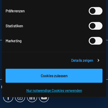
hierzu finden Sie in unserer
Datenschutzerklärung
.
IMPRESSUM
Präferenzen
SITEMAP
DATENSCHUTZ
HINWEISE ZUR STREITBEILEGUNG
Statistiken
AGB
PARTNER
Marketing
RIDI LEUCHTEN GMBH
HAUPTSTRASSE 31–33
72417 JUNGINGEN
Details zeigen
TELEFON +49 7477 872-0
FAX +49 7477 872-48
INFO
@RIDI.DE
Cookies zulassen
Folgen Sie uns:
Nur notwendige Cookies verwenden