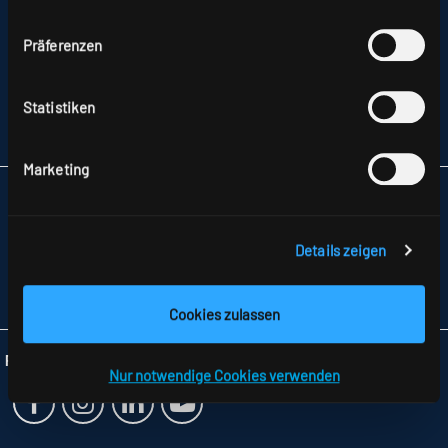
hierzu finden Sie in unserer
Datenschutzerklärung
.
IMPRESSUM
Präferenzen
SITEMAP
DATENSCHUTZ
HINWEISE ZUR STREITBEILEGUNG
Statistiken
AGB
PARTNER
Marketing
RIDI LEUCHTEN GMBH
HAUPTSTRASSE 31–33
72417 JUNGINGEN
Details zeigen
TELEFON +49 7477 872-0
FAX +49 7477 872-48
INFO
@RIDI.DE
Cookies zulassen
Folgen Sie uns:
Nur notwendige Cookies verwenden