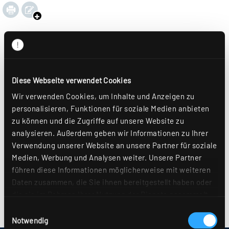
Diese Webseite verwendet Cookies
Wir verwenden Cookies, um Inhalte und Anzeigen zu
personalisieren, Funktionen für soziale Medien anbieten
zu können und die Zugriffe auf unsere Website zu
analysieren. Außerdem geben wir Informationen zu Ihrer
Verwendung unserer Website an unsere Partner für soziale
Medien, Werbung und Analysen weiter. Unsere Partner
führen diese Informationen möglicherweise mit weiteren
Daten zusammen, die Sie ihnen bereitgestellt haben oder
die sie im Rahmen Ihrer Nutzung der Dienste gesammelt
haben. Sie geben Einwilligung zu unseren Cookies, wenn
Einwilligungsauswahl
Sie unsere Webseite weiterhin nutzen. Weitere Details
Notwendig