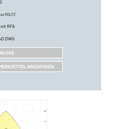
S
lux ROLFZ
vit RFA
AD DWG
NLOAD
MERKZETTEL HINZUFÜGEN