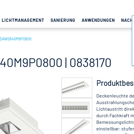
LICHTMANAGEMENT
SANIERUNG
ANWENDUNGEN
NACH
8DAWS840M9P0800
0M9P0800 | 0838170
Produktbes
Deckenleuchte der
Ausstrahlungschar
Lichtaustritt dir
durch Fachkraft m
Bemessungslichtst
einstellbar: stuf