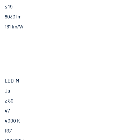
≤ 19
8030 lm
161 lm/W
LED-M
Ja
≥ 80
47
4000 K
RG1