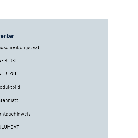
enter
usschreibungstext
AEB-D81
AEB-X81
oduktbild
tenblatt
ontagehinweis
ULUMDAT