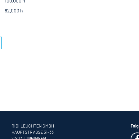
100.000 h
82.000 h
RIDI LEUCHTEN GMBH
Folg
HAUPTSTRASSE 31–33
72417 JUNGINGEN