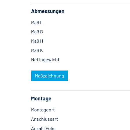
Abmessungen
Maß L
Maß B
Maß H
Maß K
Nettogewicht
Maßzeichnung
Montage
Montageort
Anschlussart
Anzahl Pole