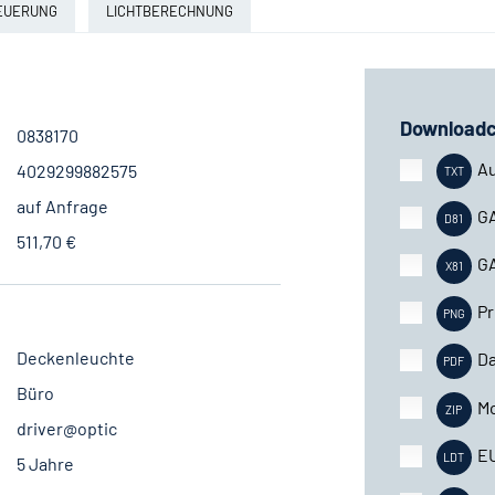
EUERUNG
LICHTBERECHNUNG
Downloadc
0838170
A
4029299882575
auf Anfrage
G
511,70 €
G
Pr
Deckenleuchte
Da
Büro
M
driver@optic
E
5 Jahre