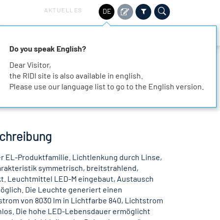
AKTUELLES
DE
HALTIGKEIT
SERVICE
KARRIERE
KONTAKT
Do you speak English?
Dear Visitor,
the RIDI site is also available in english.
Please use our language list to go to the English version.
chreibung
 EL-Produktfamilie. Lichtlenkung durch Linse,
akteristik symmetrisch, breitstrahlend,
ekt. Leuchtmittel LED-M eingebaut, Austausch
öglich. Die Leuchte generiert einen
rom von 8030 lm in Lichtfarbe 840, Lichtstrom
enlos. Die hohe LED-Lebensdauer ermöglicht