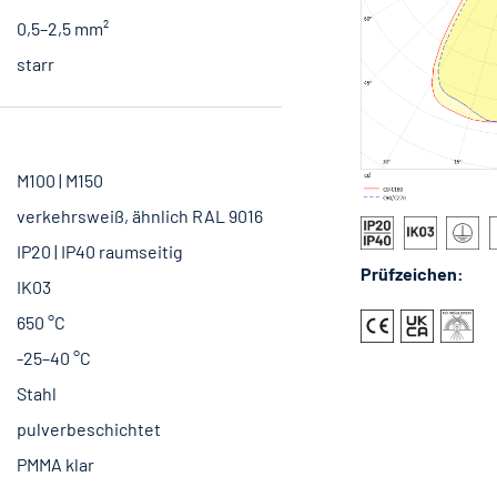
0,5–2,5 mm²
starr
M100 | M150
verkehrsweiß, ähnlich RAL 9016
IP20 | IP40 raumseitig
Prüfzeichen:
IK03
650 °C
-25–40 °C
Stahl
pulverbeschichtet
PMMA klar