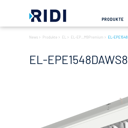
PRODUKTE
News
Produkte
EL
EL-EP…M9Premium
EL-EPE154
EL-EPE1548DAWS84