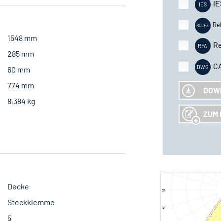
IE
Re
1548 mm
Re
285 mm
C
60 mm
774 mm
DOW
8,384 kg
ZUM 
Decke
Steckklemme
5