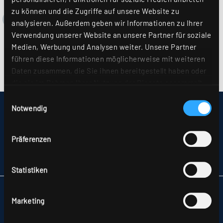
zu können und die Zugriffe auf unsere Website zu
analysieren. Außerdem geben wir Informationen zu Ihrer
Verwendung unserer Website an unsere Partner für soziale
Medien, Werbung und Analysen weiter. Unsere Partner
führen diese Informationen möglicherweise mit weiteren
Daten zusammen, die Sie ihnen bereitgestellt haben oder
die sie im Rahmen Ihrer Nutzung der Dienste gesammelt
haben. Sie geben Einwilligung zu unseren Cookies, wenn
Einwilligungsauswahl
Sie unsere Webseite weiterhin nutzen. Weitere Details
Notwendig
IMPRESSUM
hierzu finden Sie in unserer
Datenschutzerklärung
.
SITEMAP
DATENSCHUTZ
Präferenzen
HINWEISE ZUR STREITBEILEGUNG
AGB
PARTNER
Statistiken
RIDI LEUCHTEN GMBH
Marketing
HAUPTSTRASSE 31–33
72417 JUNGINGEN
TELEFON +49 7477 872-0