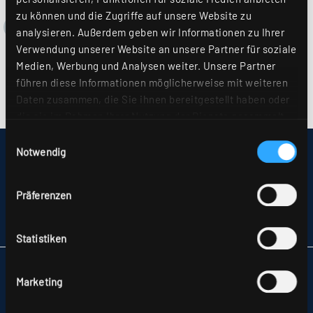
zu können und die Zugriffe auf unsere Website zu
analysieren. Außerdem geben wir Informationen zu Ihrer
Verwendung unserer Website an unsere Partner für soziale
Medien, Werbung und Analysen weiter. Unsere Partner
führen diese Informationen möglicherweise mit weiteren
Daten zusammen, die Sie ihnen bereitgestellt haben oder
die sie im Rahmen Ihrer Nutzung der Dienste gesammelt
haben. Sie geben Einwilligung zu unseren Cookies, wenn
Einwilligungsauswahl
Sie unsere Webseite weiterhin nutzen. Weitere Details
Notwendig
IMPRESSUM
hierzu finden Sie in unserer
Datenschutzerklärung
.
SITEMAP
DATENSCHUTZ
Präferenzen
HINWEISE ZUR STREITBEILEGUNG
AGB
PARTNER
Statistiken
RIDI LEUCHTEN GMBH
Marketing
HAUPTSTRASSE 31–33
72417 JUNGINGEN
TELEFON +49 7477 872-0