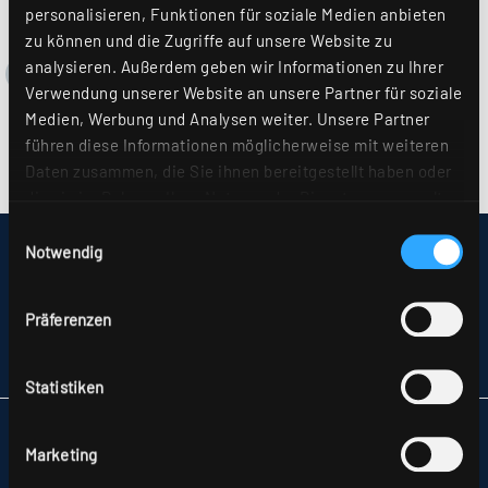
personalisieren, Funktionen für soziale Medien anbieten
zu können und die Zugriffe auf unsere Website zu
analysieren. Außerdem geben wir Informationen zu Ihrer
Verwendung unserer Website an unsere Partner für soziale
Medien, Werbung und Analysen weiter. Unsere Partner
führen diese Informationen möglicherweise mit weiteren
Daten zusammen, die Sie ihnen bereitgestellt haben oder
die sie im Rahmen Ihrer Nutzung der Dienste gesammelt
haben. Sie geben Einwilligung zu unseren Cookies, wenn
Einwilligungsauswahl
Sie unsere Webseite weiterhin nutzen. Weitere Details
Notwendig
IMPRESSUM
hierzu finden Sie in unserer
Datenschutzerklärung
.
SITEMAP
DATENSCHUTZ
Präferenzen
HINWEISE ZUR STREITBEILEGUNG
AGB
PARTNER
Statistiken
RIDI LEUCHTEN GMBH
HAUPTSTRASSE 31–33
Marketing
72417 JUNGINGEN