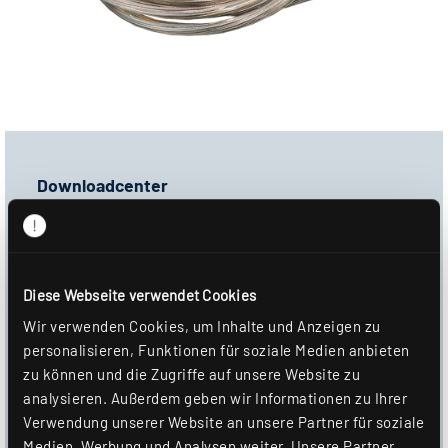
Downloadcenter
Ausschreibungstext
GAEB-D81
Diese Webseite verwendet Cookies
GAEB-X81
Wir verwenden Cookies, um Inhalte und Anzeigen zu
Produktbild
personalisieren, Funktionen für soziale Medien anbieten
zu können und die Zugriffe auf unsere Website zu
Datenblatt
analysieren. Außerdem geben wir Informationen zu Ihrer
Verwendung unserer Website an unsere Partner für soziale
DOWNLOAD
Medien, Werbung und Analysen weiter. Unsere Partner