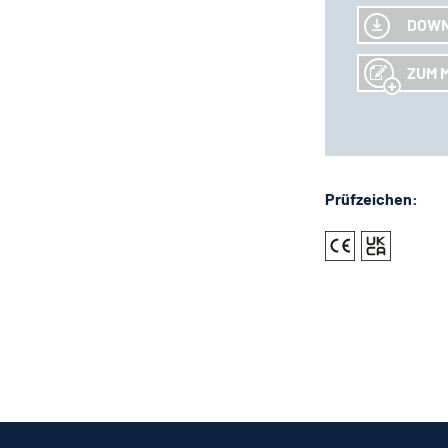
DOW
ZUM 
Prüfzeichen: