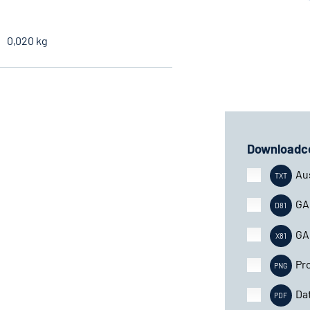
0,020 kg
Downloadc
Au
GA
GA
Pr
Da