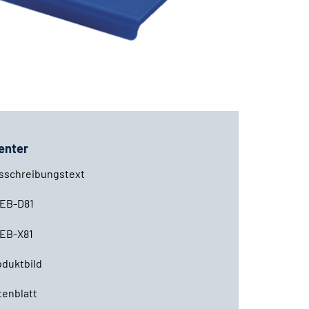
enter
sschreibungstext
EB-D81
EB-X81
oduktbild
tenblatt