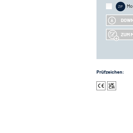
Mo
DOW
ZUM 
Prüfzeichen: