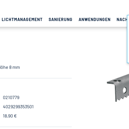
LICHTMANAGEMENT
SANIERUNG
ANWENDUNGEN
NACH
 Höhe 8 mm
0210779
4029299353501
18,90 €