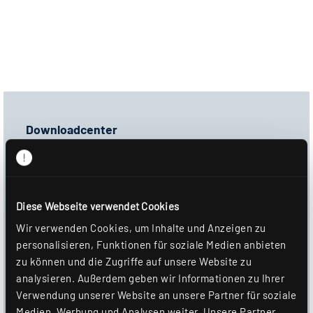
Downloadcenter
Ausschreibungstext
GAEB-D81
Diese Webseite verwendet Cookies
GAEB-X81
Wir verwenden Cookies, um Inhalte und Anzeigen zu
Produktbild
personalisieren, Funktionen für soziale Medien anbieten
zu können und die Zugriffe auf unsere Website zu
Datenblatt
analysieren. Außerdem geben wir Informationen zu Ihrer
Verwendung unserer Website an unsere Partner für soziale
DOWNLOAD
Medien, Werbung und Analysen weiter. Unsere Partner