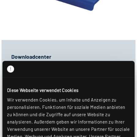
Downloadcenter
Ausschreibungstext
GAEB-D81
Diese Webseite verwendet Cookies
GAEB-X81
Wir verwenden Cookies, um Inhalte und Anzeigen zu
Produktbild
personalisieren, Funktionen für soziale Medien anbieten
zu können und die Zugriffe auf unsere Website zu
Datenblatt
analysieren. Außerdem geben wir Informationen zu Ihrer
Verwendung unserer Website an unsere Partner für soziale
DOWNLOAD
Medien, Werbung und Analysen weiter. Unsere Partner