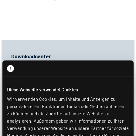
Downloadcenter
Ausschreibungstext
GAEB-D81
Diese Webseite verwendet Cookies
GAEB-X81
Wir verwenden Cookies, um Inhalte und Anzeigen zu
Produktbild
personalisieren, Funktionen für soziale Medien anbieten
zu können und die Zugriffe auf unsere Website zu
Datenblatt
analysieren. Außerdem geben wir Informationen zu Ihrer
Verwendung unserer Website an unsere Partner für soziale
DOWNLOAD
Medien, Werbung und Analysen weiter. Unsere Partner