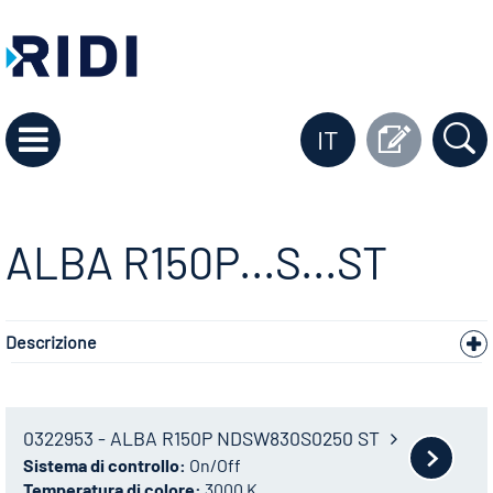
IT
ALBA R150P...S...ST
Descrizione
0322953 - ALBA R150P NDSW830S0250 ST
Sistema di controllo:
On/Off
Temperatura di colore:
3000 K