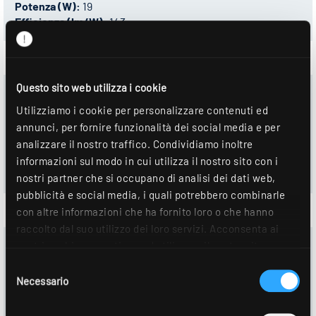
Potenza (W):
19
Efficienza (lm/W):
143
Questo sito web utilizza i cookie
0332949 - ALBA R150P DAWS830S0250 ST
Utilizziamo i cookie per personalizzare contenuti ed
Sistema di controllo:
DALI-2
Temperatura di colore:
3000 K
annunci, per fornire funzionalità dei social media e per
Flusso luminoso (lm):
2720
analizzare il nostro traffico. Condividiamo inoltre
Potenza (W):
19
informazioni sul modo in cui utilizza il nostro sito con i
Efficienza (lm/W):
143
nostri partner che si occupano di analisi dei dati web,
pubblicità e social media, i quali potrebbero combinarle
con altre informazioni che ha fornito loro o che hanno
raccolto dal suo utilizzo dei loro servizi. Acconsenta ai
0332832 - ALBA R150P DAWS840S0250 ST
nostri cookie se continua ad utilizzare il nostro sito
web. Ulteriori dettagli sono disponibili nella nostra
Sistema di controllo:
DALI-2
Selezione
Temperatura di colore:
4000 K
dichiarazione sulla protezione dei dati
.
Necessario
del
Flusso luminoso (lm):
2800
consenso
Potenza (W):
19