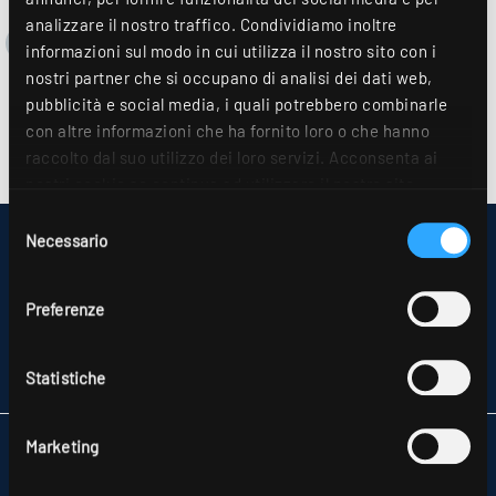
analizzare il nostro traffico. Condividiamo inoltre
informazioni sul modo in cui utilizza il nostro sito con i
nostri partner che si occupano di analisi dei dati web,
pubblicità e social media, i quali potrebbero combinarle
con altre informazioni che ha fornito loro o che hanno
raccolto dal suo utilizzo dei loro servizi. Acconsenta ai
nostri cookie se continua ad utilizzare il nostro sito
web. Ulteriori dettagli sono disponibili nella nostra
Selezione
dichiarazione sulla protezione dei dati
.
Necessario
del
IMPRESSUM
SITEMAP
consenso
PROTEZIONE DEI DATI PERSONALI
Preferenze
INFORMAZIONI SULLA RISOLUZIONE DELLE CONTROVERSIE PER I
CONSUMATORI
CONDIZIONI GENERALI DI CONTRATTO
Statistiche
PARTNER
Marketing
RIDI ITALIA SRL
VIA MILANO, 39
20821 MEDA (MB)