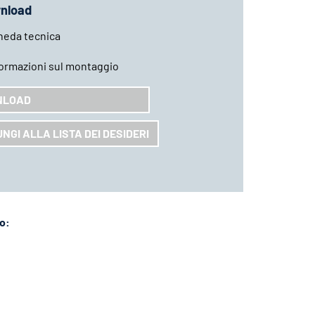
nload
heda tecnica
formazioni sul montaggio
NLOAD
NGI ALLA LISTA DEI DESIDERI
lo: