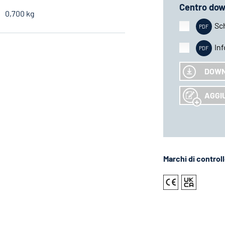
Centro dow
0,700 kg
Sc
In
DOW
AGGIU
Marchi di control