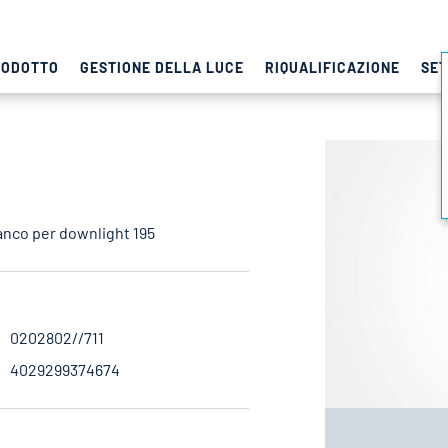
RODOTTO
GESTIONE DELLA LUCE
RIQUALIFICAZIONE
SET
ianco per downlight 195
0202802//711
4029299374674