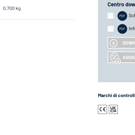
Centro dow
0,700 kg
Sc
In
DOW
AGGIU
Marchi di control