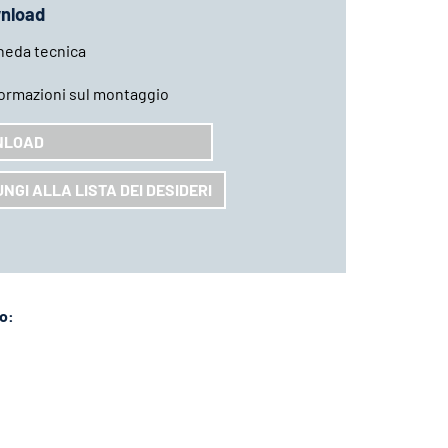
nload
heda tecnica
formazioni sul montaggio
NLOAD
NGI ALLA LISTA DEI DESIDERI
lo: