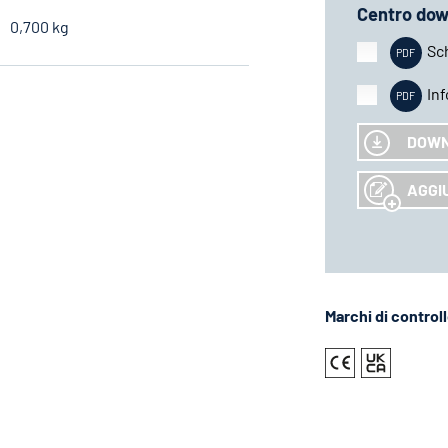
Centro dow
0,700 kg
Sc
In
DOW
AGGIU
Marchi di control