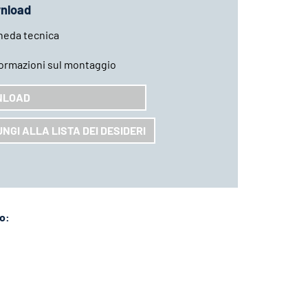
nload
heda tecnica
formazioni sul montaggio
NLOAD
NGI ALLA LISTA DEI DESIDERI
lo: