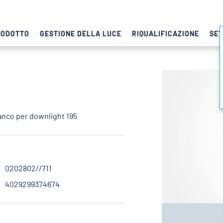
RODOTTO
GESTIONE DELLA LUCE
RIQUALIFICAZIONE
SET
ianco per downlight 195
0202802//711
4029299374674