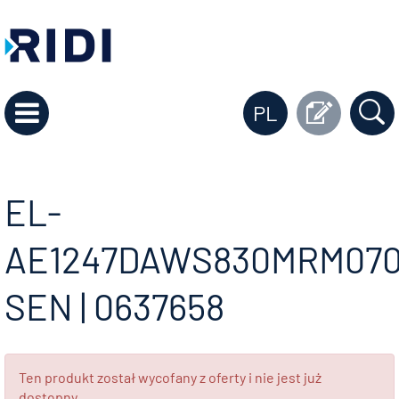
PL
EL-
AE1247DAWS830MRM070
SEN | 0637658
Ten produkt został wycofany z oferty i nie jest już
dostępny.