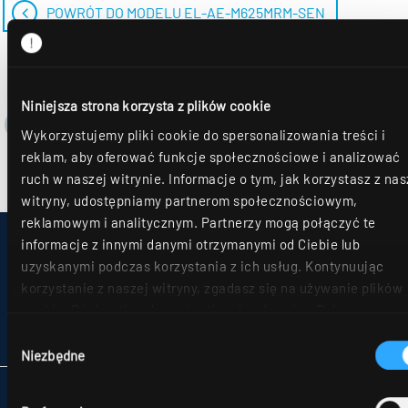
POWRÓT DO MODELU EL-AE-M625MRM-SEN
Niniejsza strona korzysta z plików cookie
Wykorzystujemy pliki cookie do spersonalizowania treści i
reklam, aby oferować funkcje społecznościowe i analizować
ruch w naszej witrynie. Informacje o tym, jak korzystasz z nas
witryny, udostępniamy partnerom społecznościowym,
reklamowym i analitycznym. Partnerzy mogą połączyć te
informacje z innymi danymi otrzymanymi od Ciebie lub
IMPRESSUM
MAPA STRONY
uzyskanymi podczas korzystania z ich usług. Kontynuując
OCHRONA DANYCH
korzystanie z naszej witryny, zgadasz się na używanie plików
UWAGI DLA KONSUMENTÓW DOTYCZĄCE ROZSTRZYGANIA SPORÓW
cookie. Déclaration de protection des données Dalsze szczeg
OGÓLNE WARUNKU HANDLOWE
można znaleźć w naszym
oświadczeniu o ochronie danych
.
Wybór
PARTNERZY
Niezbędne
zgody
RIDI POLSKA SP. Z O.O.