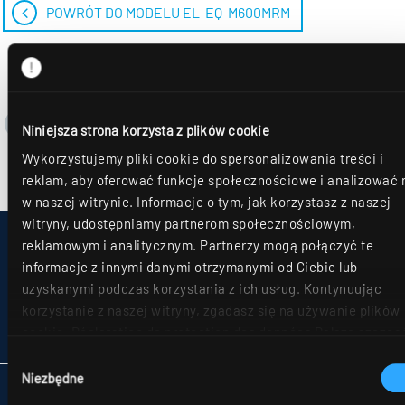
POWRÓT DO MODELU EL-EQ-M600MRM
Niniejsza strona korzysta z plików cookie
Wykorzystujemy pliki cookie do spersonalizowania treści i
reklam, aby oferować funkcje społecznościowe i analizować 
w naszej witrynie. Informacje o tym, jak korzystasz z naszej
witryny, udostępniamy partnerom społecznościowym,
IMPRESSUM
reklamowym i analitycznym. Partnerzy mogą połączyć te
MAPA STRONY
informacje z innymi danymi otrzymanymi od Ciebie lub
OCHRONA DANYCH
uzyskanymi podczas korzystania z ich usług. Kontynuując
UWAGI DLA KONSUMENTÓW DOTYCZĄCE ROZSTRZYGANIA SPORÓW
korzystanie z naszej witryny, zgadasz się na używanie plików
OGÓLNE WARUNKU HANDLOWE
cookie. Déclaration de protection des données Dalsze szczeg
PARTNERZY
można znaleźć w naszym
oświadczeniu o ochronie danych
.
Wybór
Niezbędne
zgody
RIDI POLSKA SP. Z O.O.