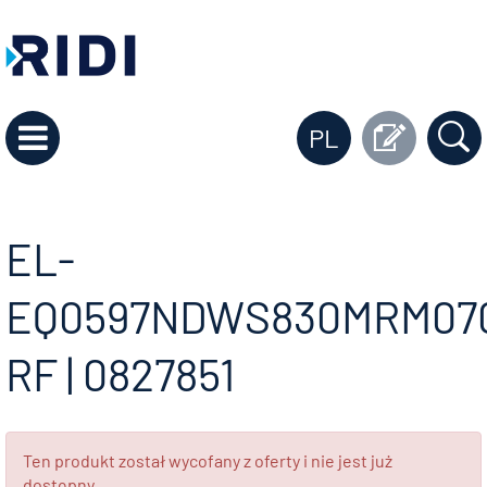
PL
EL-
EQ0597NDWS830MRM07
RF | 0827851
Ten produkt został wycofany z oferty i nie jest już
dostępny.