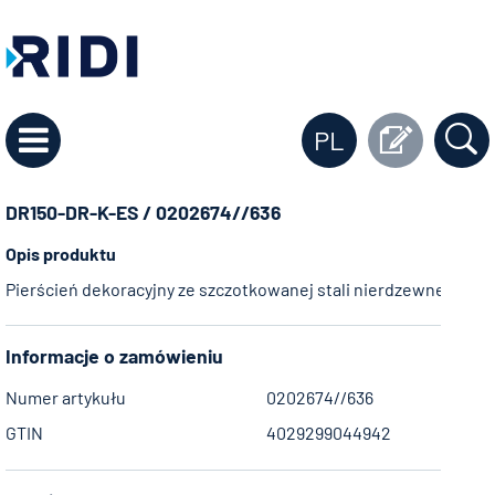
PL
DR150-DR-K-ES / 0202674//636
Opis produktu
Pierścień dekoracyjny ze szczotkowanej stali nierdzewnej do o
Informacje o zamówieniu
Numer artykułu
0202674//636
GTIN
4029299044942