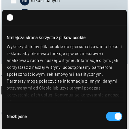
Arkusz danych
Informacje montażowe
DOWNLOAD
Niniejsza strona korzysta z plików cookie
DOŁĄCZYĆ DO NOTATNIKA
Wykorzystujemy pliki cookie do spersonalizowania treści i
reklam, aby oferować funkcje społecznościowe i
analizować ruch w naszej witrynie. Informacje o tym, jak
korzystasz z naszej witryny, udostępniamy partnerom
społecznościowym, reklamowym i analitycznym.
Znak homologacji:
Partnerzy mogą połączyć te informacje z innymi danymi
otrzymanymi od Ciebie lub uzyskanymi podczas
korzystania z ich usług. Kontynuując korzystanie z naszej
witryny, zgadasz się na używanie plików
cookie. Déclaration de protection des données Dalsze
Wybór
szczegóły można znaleźć w naszym
oświadczeniu o
Niezbędne
zgody
ochronie danych
.