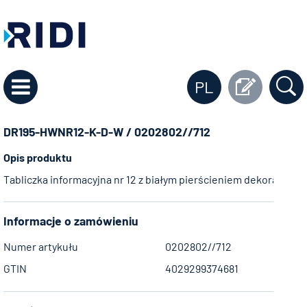
PL
DR195-HWNR12-K-D-W / 0202802//712
Opis produktu
Tabliczka informacyjna nr 12 z białym pierścieniem dekoracyjny
Informacje o zamówieniu
Numer artykułu
0202802//712
GTIN
4029299374681