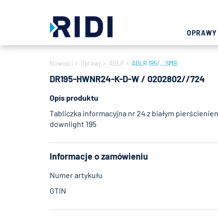
OPRAWY
Nowości
Oprawy
ADLR
ADLR 195/...SMB
DR195-HWNR24-K-D-W / 0202802//724
Opis produktu
Tabliczka informacyjna nr 24 z białym pierścieni
downlight 195
Informacje o zamówieniu
Numer artykułu
GTIN