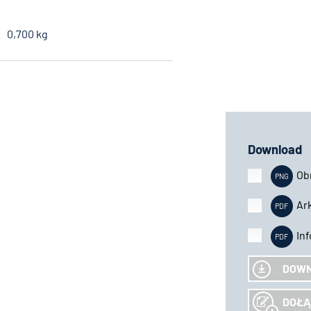
0,700 kg
Download
Ob
Ar
In
DOW
DOŁĄ