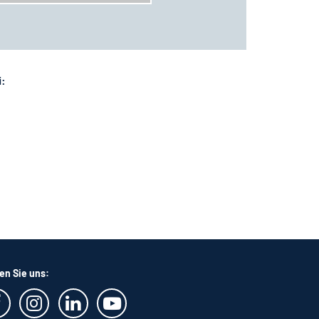
i:
en Sie uns: