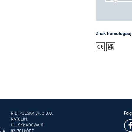
Znak homologacj
RIDI POLSKA SP. Z O.O.
Folg
NATOLIN,
UL. SKŁADOWA 11
NIA
92-701 ŁÓDŹ