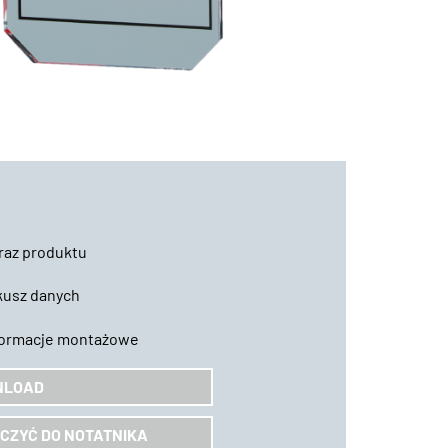
raz produktu
kusz danych
formacje montażowe
NLOAD
CZYĆ DO NOTATNIKA