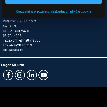
OGÓLNE WARUNKU HANDLOWE
PARTNERZY
Korzystaj wyłącznie z niezbędnych plików cookie
RIDI POLSKA SP. Z O.O.
NATOLIN,
UL. SKŁADOWA 11
92-701 ŁÓDŹ
TELEFON +48 426 719 300
FAX +48 426 719 399
INFO
@RIDI.PL
Folgen Sie uns: