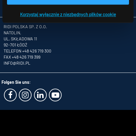
OGÓLNE WARUNKU HANDLOWE
PARTNERZY
Korzystaj wyłącznie z niezbędnych plików cookie
RIDI POLSKA SP. Z O.O.
NATOLIN,
UL. SKŁADOWA 11
92-701 ŁÓDŹ
TELEFON +48 426 719 300
FAX +48 426 719 399
INFO
@RIDI.PL
Folgen Sie uns: