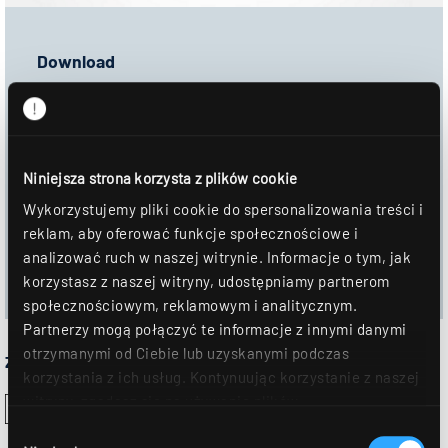
Download
Arkusz danych
Informacje montażowe
Niniejsza strona korzysta z plików cookie
DOWNLOAD
Wykorzystujemy pliki cookie do spersonalizowania treści i
reklam, aby oferować funkcje społecznościowe i
DOŁĄCZYĆ DO NOTATNIKA
analizować ruch w naszej witrynie. Informacje o tym, jak
korzystasz z naszej witryny, udostępniamy partnerom
społecznościowym, reklamowym i analitycznym.
Partnerzy mogą połączyć te informacje z innymi danymi
otrzymanymi od Ciebie lub uzyskanymi podczas
Znak homologacji:
korzystania z ich usług. Kontynuując korzystanie z naszej
witryny, zgadasz się na używanie plików
cookie. Déclaration de protection des données Dalsze
Wybór