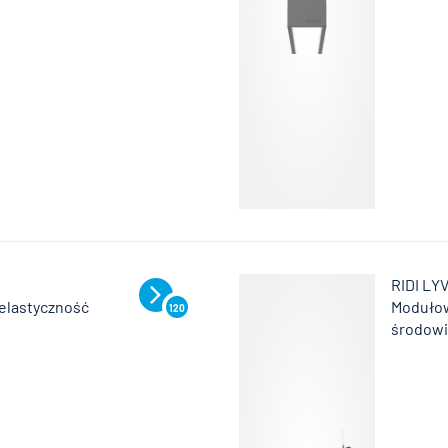
RIDI LY
 elastyczność
Modułow
120
środowi