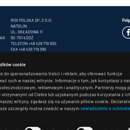
RIDI POLSKA SP. Z O.O.
Folg
NATOLIN,
UL. SKŁADOWA 11
NIA
92-701 ŁÓDŹ
TELEFON +48 426 719 300
FAX +48 426 719 399
INFO
@RIDI.PL
 plików cookie
e do spersonalizowania treści i reklam, aby oferować funkcje
ać ruch w naszej witrynie. Informacje o tym, jak korzystasz z nas
połecznościowym, reklamowym i analitycznym. Partnerzy mogą p
 otrzymanymi od Ciebie lub uzyskanymi podczas korzystania z ic
naszej witryny, zgadasz się na używanie plików cookie. Déclarati
alsze szczegóły można znaleźć w naszym
oświadczeniu o ochroni