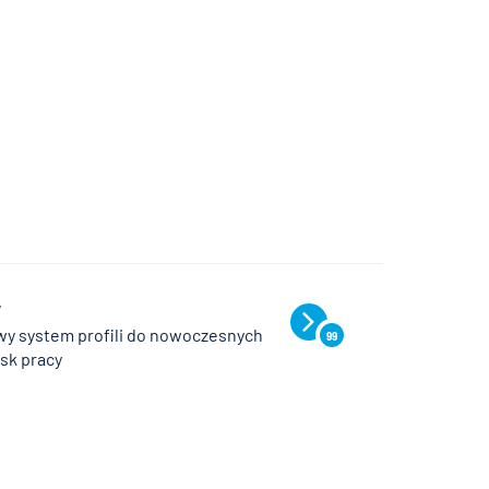
V
y system profili do nowoczesnych
99
sk pracy