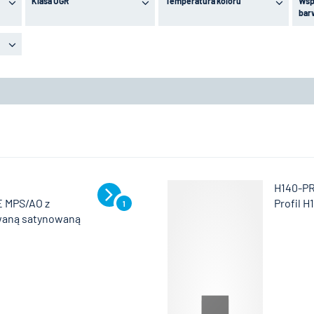
Klasa UGR
Temperatura koloru
Wsp
bar
H140-P
E MPS/AO z
Profil H
1
owaną satynowaną