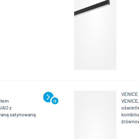
VENICE
yłem
VENICE,
13
/AO z
oświetl
owaną satynowaną
kombina
zrównow