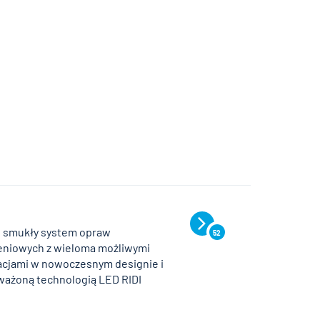
 smukły system opraw
52
eniowych z wieloma możliwymi
cjami w nowoczesnym designie i
ażoną technologią LED RIDI