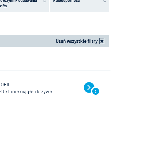
ółczynnik oddawania
Kuloodporność
w Ra
Usuń wszystkie filtry
ROFIL
140: Linie ciągłe i krzywe
2