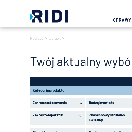
OPRAWY
Nowości
Oprawy
Twój aktualny wybó
Kategoria produktu
Zakres zastosowania
Rodzaj montażu
Zakres temperatur
Znamionowy strumień
świetlny