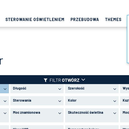
STEROWANIE OŚWIETLENIEM
PRZEBUDOWA
THEMES
r
FILTR
OTWÓRZ
Długość
Szerokość
Wys
Sterowania
Kolor
Ksz
Moc znamionowa
Skuteczność świetlna
Moc