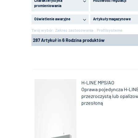
Charakterystyka
Możliwość regulacji
promieniowania
Oświetlenie awaryjne
Artykuły magazynowe
Twój wybór:
Zakres zastosowania : Profilsysteme
287 Artykuł in 6 Rodzina produktów
H-LINE MPS/AO
Oprawa pojedyncza H-LIN
przezroczystą lub opaliz
przesłoną