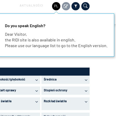
AKTUALNOŚCI
PL
ZRÓWNOWAŻONY ROZWÓJ
SERWIS
KONTAKT
Do you speak English?
Dear Visitor,
the RIDI site is also available in english.
Please use our language list to go to the English version.
okość/głębokość
Średnica
tałt oprawy
Stopień ochrony
 światła
Rozkład światła