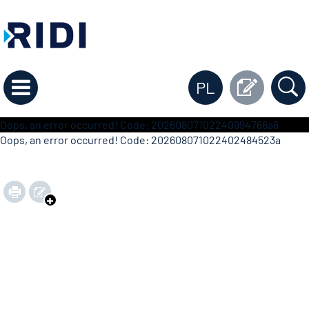
PL
Oops, an error occurred! Code: 20260807102240994766a6
Oops, an error occurred! Code: 202608071022402484523a