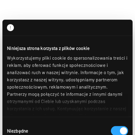
Niniejsza strona korzysta z plików cookie
Wykorzystujemy pliki cookie do spersonalizowania treści i
reklam, aby oferować funkcje społecznościowe i
analizować ruch w naszej witrynie. Informacje o tym, jak
korzystasz z naszej witryny, udostępniamy partnerom
społecznościowym, reklamowym i analitycznym.
Partnerzy mogą połączyć te informacje z innymi danymi
otrzymanymi od Ciebie lub uzyskanymi podczas
korzystania z ich usług. Kontynuując korzystanie z naszej
witryny, zgadasz się na używanie plików
cookie. Déclaration de protection des données Dalsze
Wybór
szczegóły można znaleźć w naszym
oświadczeniu o
Niezbędne
zgody