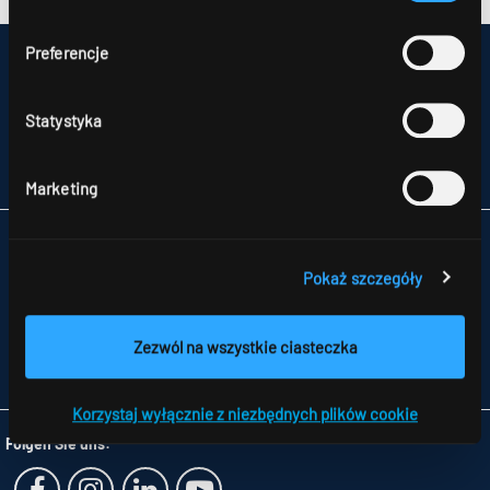
ochronie danych
.
Preferencje
IMPRESSUM
MAPA STRONY
OCHRONA DANYCH
Statystyka
UWAGI DLA KONSUMENTÓW DOTYCZĄCE ROZSTRZYGANIA SPORÓW
OGÓLNE WARUNKU HANDLOWE
PARTNERZY
Marketing
RIDI POLSKA SP. Z O.O.
NATOLIN,
Pokaż szczegóły
UL. SKŁADOWA 11
92-701 ŁÓDŹ
TELEFON +48 426 719 300
Zezwól na wszystkie ciasteczka
FAX +48 426 719 399
INFO
@RIDI.PL
Korzystaj wyłącznie z niezbędnych plików cookie
Folgen Sie uns: