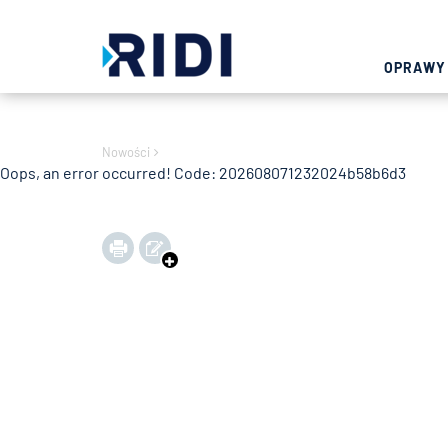
Oops, an error occurred! Code: 202608071232028d2d9478
OPRAWY
Nowości
Oops, an error occurred! Code: 202608071232024b58b6d3