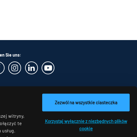
en Sie uns:
Zezwól na wszystkie ciasteczka
zej witryny,
Korzystaj wyłącznie z niezbędnych plików
ołączyć te
cookie
h usług.