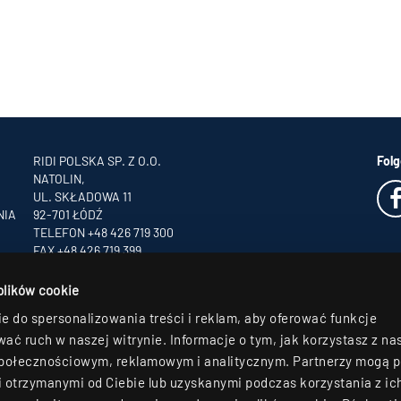
RIDI POLSKA SP. Z O.O.
Folg
NATOLIN,
UL. SKŁADOWA 11
NIA
92-701 ŁÓDŹ
TELEFON +48 426 719 300
FAX +48 426 719 399
INFO
@RIDI.PL
 plików cookie
e do spersonalizowania treści i reklam, aby oferować funkcje
ać ruch w naszej witrynie. Informacje o tym, jak korzystasz z nas
połecznościowym, reklamowym i analitycznym. Partnerzy mogą p
 otrzymanymi od Ciebie lub uzyskanymi podczas korzystania z ic