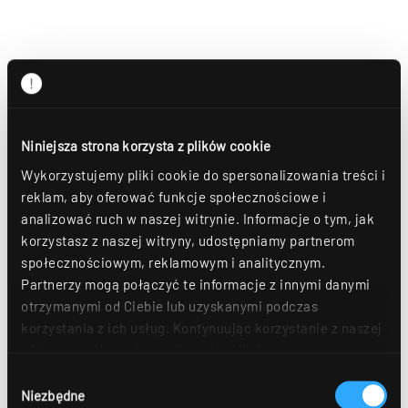
Niniejsza strona korzysta z plików cookie
Wykorzystujemy pliki cookie do spersonalizowania treści i
reklam, aby oferować funkcje społecznościowe i
analizować ruch w naszej witrynie. Informacje o tym, jak
korzystasz z naszej witryny, udostępniamy partnerom
społecznościowym, reklamowym i analitycznym.
Partnerzy mogą połączyć te informacje z innymi danymi
otrzymanymi od Ciebie lub uzyskanymi podczas
korzystania z ich usług. Kontynuując korzystanie z naszej
witryny, zgadasz się na używanie plików
cookie. Déclaration de protection des données Dalsze
Wybór
szczegóły można znaleźć w naszym
oświadczeniu o
Niezbędne
zgody