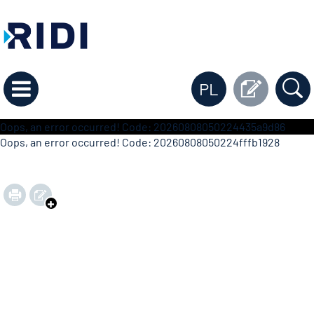
PL
Oops, an error occurred! Code: 20260808050224435a9d86
Oops, an error occurred! Code: 20260808050224fffb1928