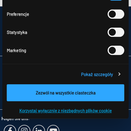
ochronie danych
.
Preferencje
IMPRESSUM
MAPA STRONY
OCHRONA DANYCH
Statystyka
UWAGI DLA KONSUMENTÓW DOTYCZĄCE ROZSTRZYGANIA SPORÓW
OGÓLNE WARUNKU HANDLOWE
PARTNERZY
Marketing
RIDI POLSKA SP. Z O.O.
NATOLIN,
Pokaż szczegóły
UL. SKŁADOWA 11
92-701 ŁÓDŹ
TELEFON +48 426 719 300
Zezwól na wszystkie ciasteczka
FAX +48 426 719 399
INFO
@RIDI.PL
Korzystaj wyłącznie z niezbędnych plików cookie
Folgen Sie uns: