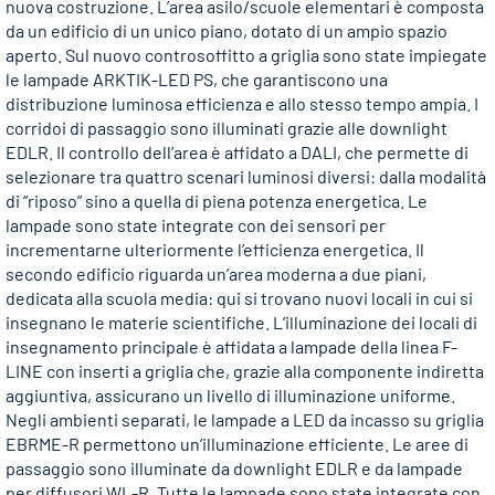
nuova costruzione. L’area asilo/scuole elementari è composta
da un edificio di un unico piano, dotato di un ampio spazio
aperto. Sul nuovo controsoffitto a griglia sono state impiegate
le lampade ARKTIK-LED PS, che garantiscono una
distribuzione luminosa efficienza e allo stesso tempo ampia. I
corridoi di passaggio sono illuminati grazie alle downlight
EDLR. Il controllo dell’area è affidato a DALI, che permette di
selezionare tra quattro scenari luminosi diversi: dalla modalità
di “riposo” sino a quella di piena potenza energetica. Le
lampade sono state integrate con dei sensori per
incrementarne ulteriormente l’efficienza energetica. Il
secondo edificio riguarda un’area moderna a due piani,
dedicata alla scuola media: qui si trovano nuovi locali in cui si
insegnano le materie scientifiche. L’illuminazione dei locali di
insegnamento principale è affidata a lampade della linea F-
LINE con inserti a griglia che, grazie alla componente indiretta
aggiuntiva, assicurano un livello di illuminazione uniforme.
Negli ambienti separati, le lampade a LED da incasso su griglia
EBRME-R permettono un’illuminazione efficiente. Le aree di
passaggio sono illuminate da downlight EDLR e da lampade
per diffusori WL-R. Tutte le lampade sono state integrate con