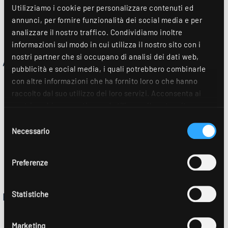
Utilizziamo i cookie per personalizzare contenuti ed
annunci, per fornire funzionalità dei social media e per
analizzare il nostro traffico. Condividiamo inoltre
informazioni sul modo in cui utilizza il nostro sito con i
nostri partner che si occupano di analisi dei dati web,
ARKTIK-E-LED
pubblicità e social media, i quali potrebbero combinarle
con altre informazioni che ha fornito loro o che hanno
raccolto dal suo utilizzo dei loro servizi. Acconsenta ai
nostri cookie se continua ad utilizzare il nostro sito
web. Ulteriori dettagli sono disponibili nella nostra
Selezione
dichiarazione sulla protezione dei dati
.
Necessario
del
consenso
Preferenze
Statistiche
EDLR
Marketing