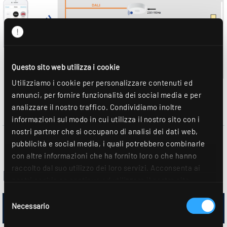
Questo sito web utilizza i cookie
Utilizziamo i cookie per personalizzare contenuti ed
annunci, per fornire funzionalità dei social media e per
analizzare il nostro traffico. Condividiamo inoltre
informazioni sul modo in cui utilizza il nostro sito con i
nostri partner che si occupano di analisi dei dati web,
pubblicità e social media, i quali potrebbero combinarle
con altre informazioni che ha fornito loro o che hanno
raccolto dal suo utilizzo dei loro servizi. Acconsenta ai
Part list APCON components
nostri cookie se continua ad utilizzare il nostro sito
web. Ulteriori dettagli sono disponibili nella nostra
Selezione
1x 0218440
dichiarazione sulla protezione dei dati
.
Necessario
del
consenso