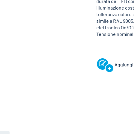
durata dei LED con
illuminazione cost
tolleranza colore 
simile a RAL 9005
elettronico On/Off
Tensione nominale
Aggiungi 