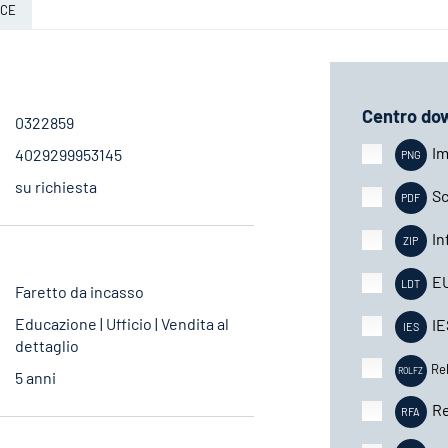
UCE
Centro do
0322859
Im
4029299953145
su richiesta
Sc
In
E
Faretto da incasso
Educazione | Ufficio | Vendita al
IE
dettaglio
Re
5 anni
Re