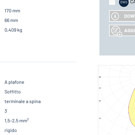
C
170 mm
DOW
66 mm
0,409 kg
AGGI
A plafone
Soffitto
terminale a spina
3
1,5–2,5 mm²
rigido