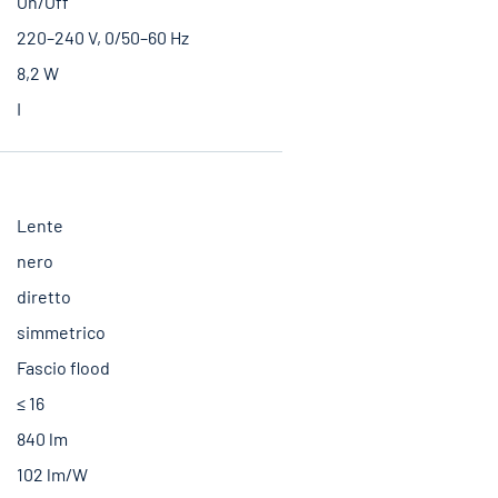
On/Off
220–240 V, 0/50–60 Hz
8,2 W
I
Lente
nero
diretto
simmetrico
Fascio flood
≤ 16
840 lm
102 lm/W