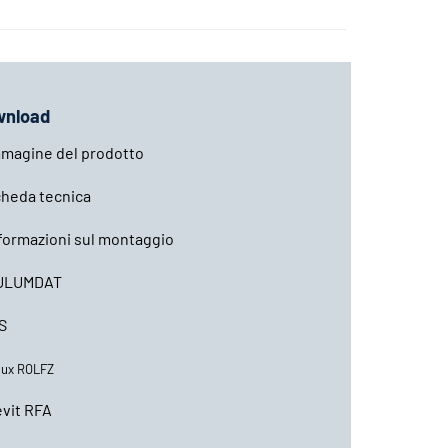
wnload
magine del prodotto
heda tecnica
formazioni sul montaggio
ULUMDAT
S
lux ROLFZ
vit RFA