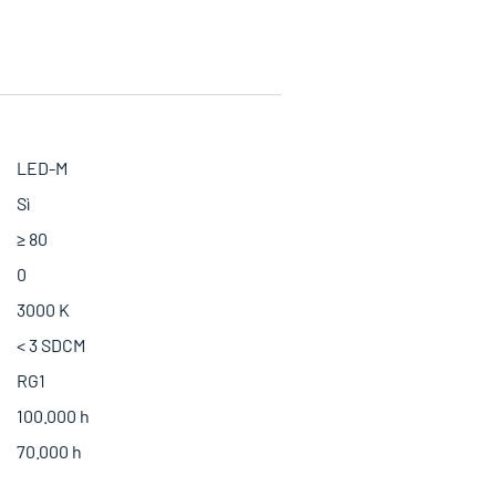
LED-M
Sì
≥ 80
0
3000 K
< 3 SDCM
RG1
100.000 h
70.000 h