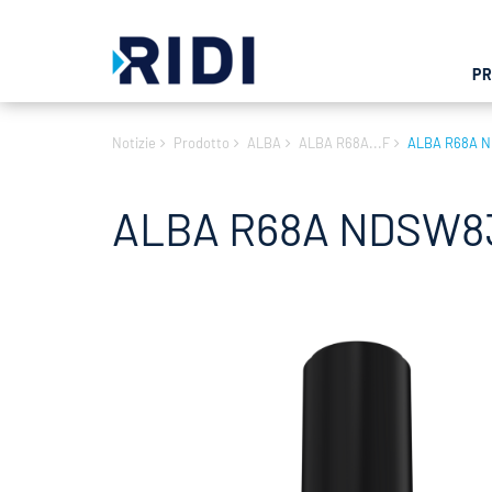
P
Notizie
Prodotto
ALBA
ALBA R68A...F
ALBA R68A 
ALBA R68A NDSW83