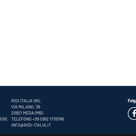
RIDI ITALIA SRL
Folg
VIA MILANO, 39
20821 MEDA (MB)
RSIE
TELEFONO +39 0362 1739766
INFO
@RIDI-ITALIA.IT