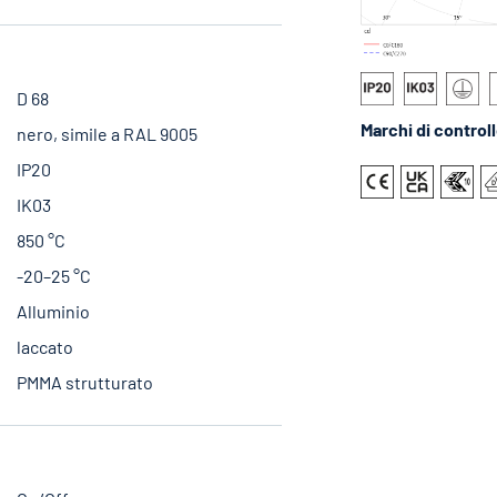
D 68
Marchi di control
nero, simile a RAL 9005
IP20
IK03
850 °C
-20–25 °C
Alluminio
laccato
PMMA strutturato