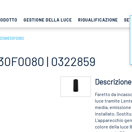
RODOTTO
GESTIONE DELLA LUCE
RIQUALIFICAZIONE
SET
NDSW830F0080
0F0080 | 0322859
Descrizione
Faretto da incasso
luce tramite Lent
media, emissione
installato, Sostit
L'apparecchio gen
colore della luce 