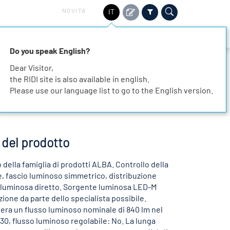
NOVITÀ
IT
TORI
SOSTENIBILITÀ
SERVIZIO
CONTATTO
Do you speak English?
Dear Visitor,
the RIDI site is also available in english.
Please use our language list to go to the English version.
 del prodotto
 della famiglia di prodotti ALBA. Controllo della
e, fascio luminoso simmetrico, distribuzione
 luminosa diretto. Sorgente luminosa LED-M
uzione da parte dello specialista possibile.
era un flusso luminoso nominale di 840 lm nel
830, flusso luminoso regolabile: No. La lunga