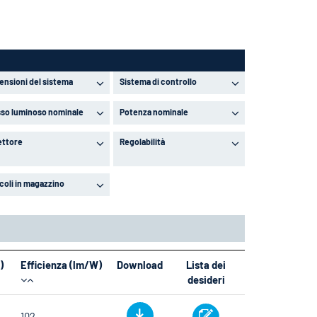
ensioni del sistema
Sistema di controllo
sso luminoso nominale
Potenza nominale
lettore
Regolabilità
coli in magazzino
)
Efficienza (lm/W)
Download
Lista dei
desideri
102