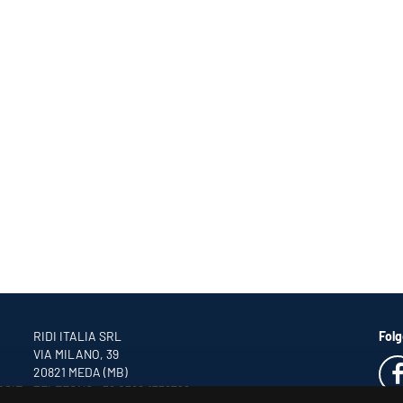
RIDI ITALIA SRL
Folg
VIA MILANO, 39
20821 MEDA (MB)
RSIE
TELEFONO +39 0362 1739766