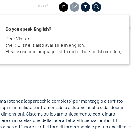
NOVITÀ
IT
TORI
SOSTENIBILITÀ
SERVIZIO
CONTATTO
Do you speak English?
Dear Visitor,
the RIDI site is also available in english.
Please use our language list to go to the English version.
rma rotonda (apparecchio completo) per montaggio a soffitto
sign minimalista e intramontabile a doppio anello e dal design
 le dimensioni. Sistema ottico armoniosamente coordinato
a di miscelazione della luce ad alta efficienza, lente LED
o disco diffusore) e riflettore di forma speciale per un eccellente