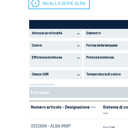
VAI ALLA SERIE ALBA
Altezza/profondità
Diametro
Colore
Forma della lampada
Efficienza luminosa
Potenza luminosa
Classe UGR
Temperatura di colore
La tua selezione:
8 Articolo
Numero articolo - Designazione
Sistema di co
0322899 - ALBA R68P
On/Off