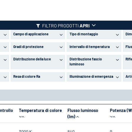
FILTRO PRODOTTI
APRI
Campo di applicazione
Tipo di montaggio
Dim
Gradi di protezione
Intervallo di temperatura
Flu
Distribuzione della luce
Distribuzione fascio
Rif
luminoso
Resa di colore Ra
Illuminazione di emergenza
Arti
ntrollo
Temperatura di colore
Flusso luminoso
Potenza (W
(lm)
3000 K
840
9