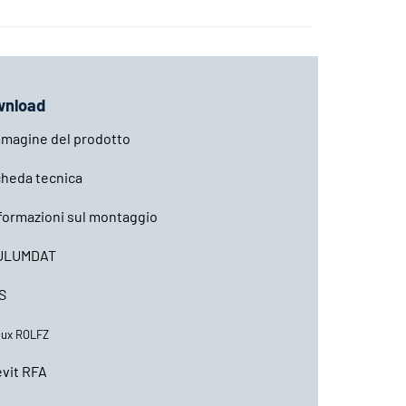
wnload
magine del prodotto
heda tecnica
formazioni sul montaggio
ULUMDAT
S
lux ROLFZ
vit RFA