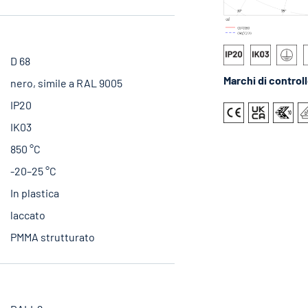
D 68
Marchi di control
nero, simile a RAL 9005
IP20
IK03
850 °C
-20–25 °C
In plastica
laccato
PMMA strutturato