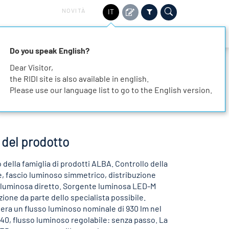
NOVITÀ
IT
TORI
SOSTENIBILITÀ
SERVIZIO
CONTATTO
Do you speak English?
Dear Visitor,
the RIDI site is also available in english.
Please use our language list to go to the English version.
 del prodotto
 della famiglia di prodotti ALBA. Controllo della
e, fascio luminoso simmetrico, distribuzione
 luminosa diretto. Sorgente luminosa LED-M
uzione da parte dello specialista possibile.
era un flusso luminoso nominale di 930 lm nel
840, flusso luminoso regolabile: senza passo. La