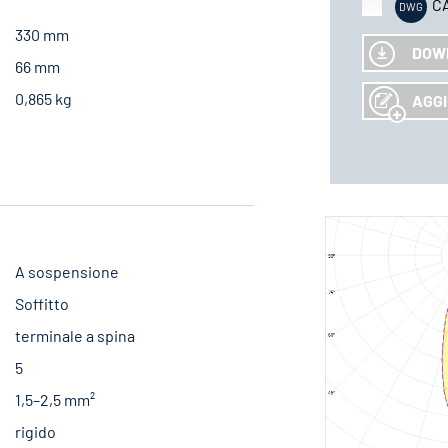
C
330 mm
DOW
66 mm
0,865 kg
AGGI
A sospensione
Soffitto
terminale a spina
5
1,5–2,5 mm²
rigido