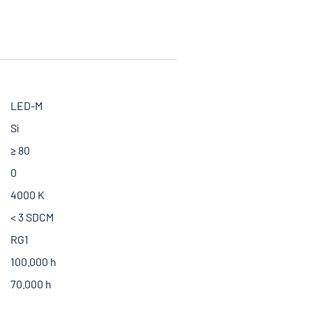
LED-M
Sì
≥ 80
0
4000 K
< 3 SDCM
RG1
100.000 h
70.000 h