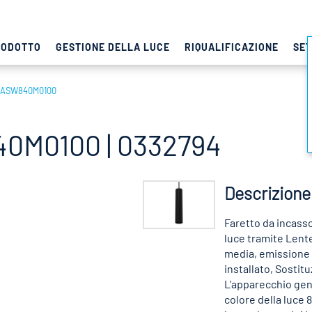
RODOTTO
GESTIONE DELLA LUCE
RIQUALIFICAZIONE
SET
DASW840M0100
0M0100 | 0332794
Descrizione
Faretto da incasso
luce tramite Lent
media, emissione
installato, Sostit
L'apparecchio gen
colore della luce 