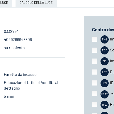
 LUCE
CALCOLO DELLA LUCE
Centro do
0332794
Im
4029299948806
su richiesta
Sc
In
E
Faretto da incasso
Educazione | Ufficio | Vendita al
IE
dettaglio
Re
5 anni
Re