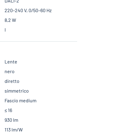
DALI-2
220–240 V, 0/50–60 Hz
8,2 W
I
Lente
nero
diretto
simmetrico
Fascio medium
≤ 16
930 lm
113 lm/W