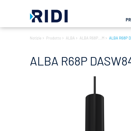
P
Notizie
Prodotto
ALBA
ALBA R68P...M
ALBA R68P 
ALBA R68P DASW84