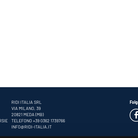
RIDI ITALIA SRL
Folg
VIA MILANO, 39
20821 MEDA (MB)
RSIE
TELEFONO +39 0362 1739766
INFO
@RIDI-ITALIA.IT