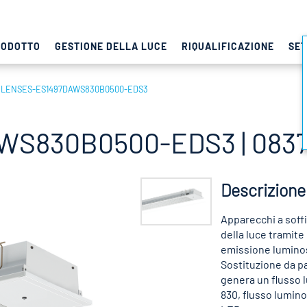
RODOTTO
GESTIONE DELLA LUCE
RIQUALIFICAZIONE
SET
LENSES-ES1497DAWS830B0500-EDS3
S830B0500-EDS3 | 0837
Descrizione
Apparecchi a soffi
della luce tramite
emissione luminos
Sostituzione da pa
genera un flusso 
830, flusso lumino