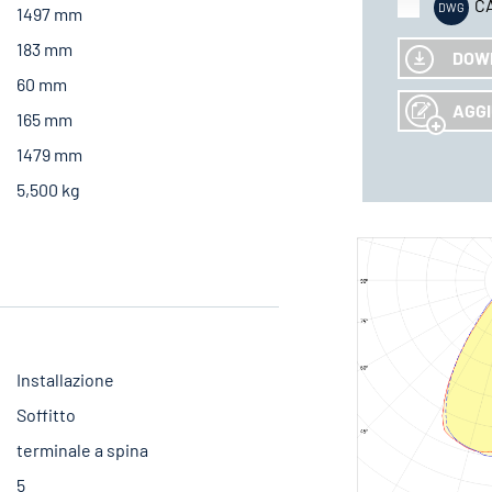
C
1497 mm
183 mm
DOW
60 mm
AGGI
165 mm
1479 mm
5,500 kg
Installazione
Soffitto
terminale a spina
5