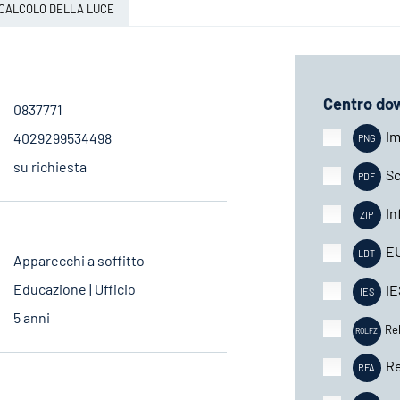
CALCOLO DELLA LUCE
Centro do
0837771
Im
4029299534498
su richiesta
Sc
In
E
Apparecchi a soffitto
Educazione | Ufficio
IE
5 anni
Re
Re