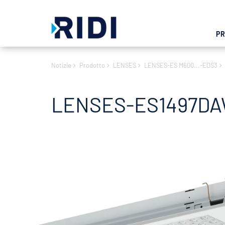
P
Notizie
Prodotto
LENSES
LENSES-ES M600...-EDS3
LENSES-ES1497DAW