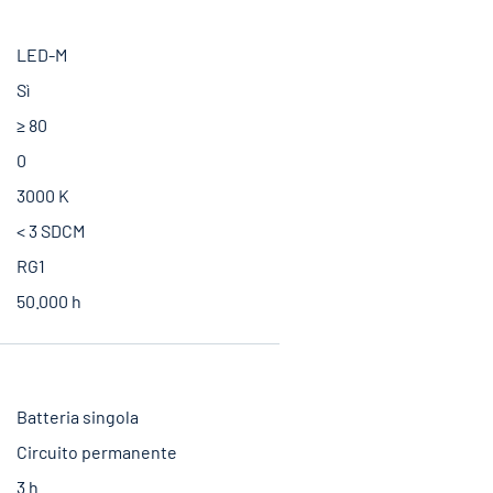
LED-M
Sì
≥ 80
0
3000 K
< 3 SDCM
RG1
50.000 h
Batteria singola
Circuito permanente
3 h