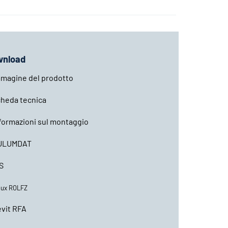
wnload
magine del prodotto
heda tecnica
formazioni sul montaggio
ULUMDAT
S
lux ROLFZ
vit RFA