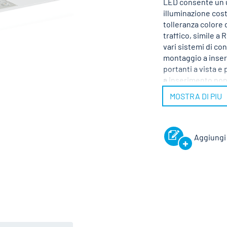
LED consente un u
illuminazione cost
tolleranza colore 
traffico, simile a
vari sistemi di con
montaggio a inseri
portanti a vista e 
a inserimento non 
alimentatore elet
MOSTRA DI PIU
specialista. Tensi
Aggiungi 