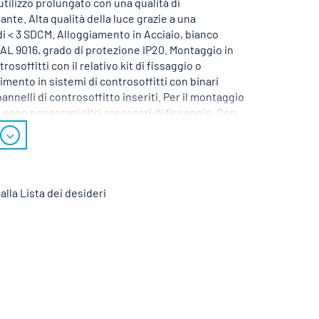
tilizzo prolungato con una qualità di
ante. Alta qualità della luce grazie a una
di < 3 SDCM. Alloggiamento in Acciaio, bianco
 RAL 9016, grado di protezione IP20. Montaggio in
trosoffitti con il relativo kit di fissaggio o
mento in sistemi di controsoffitti con binari
pannelli di controsoffitto inseriti. Per il montaggio
sono necessari altri accessori di fissaggio. Con
tronico DALI-2. Sostituzione da parte dello
one nominale 220 - 240 V AC 50 - 60 Hz.
alla Lista dei desideri