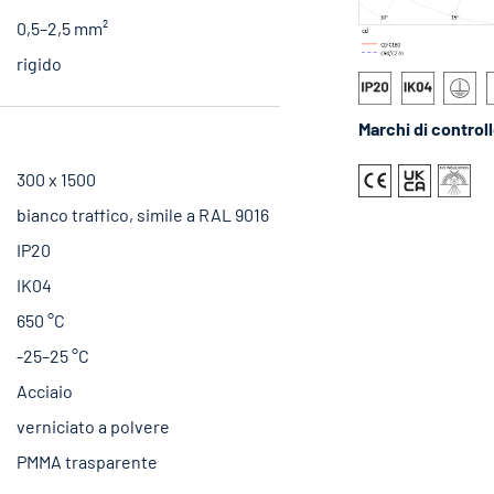
0,5–2,5 mm²
rigido
Marchi di control
300 x 1500
bianco traffico, simile a RAL 9016
IP20
IK04
650 °C
-25–25 °C
Acciaio
verniciato a polvere
PMMA trasparente