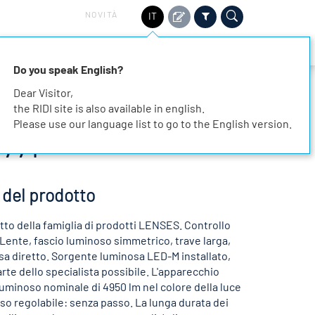
NOVITÀ
IT
TORI
SOSTENIBILITÀ
SERVIZIO
CONTATTO
Do you speak English?
Dear Visitor,
the RIDI site is also available in english.
Please use our language list to go to the English version.
771
 del prodotto
tto della famiglia di prodotti LENSES. Controllo
 Lente, fascio luminoso simmetrico, trave larga,
a diretto. Sorgente luminosa LED-M installato,
rte dello specialista possibile. L'apparecchio
luminoso nominale di 4950 lm nel colore della luce
so regolabile: senza passo. La lunga durata dei