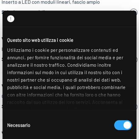
Inserto a LED con moduli lineari, fascio ampio
Seleziona un modello:
VENICE-G-R
Questo sito web utilizza i cookie
Inserto per lampada a LED sostituibile RIDI-TUBE
Utilizziamo i cookie per personalizzare contenuti ed
annunci, per fornire funzionalità dei social media e per
Seleziona un modello:
analizzare il nostro traffico. Condividiamo inoltre
informazioni sul modo in cui utilizza il nostro sito con i
nostri partner che si occupano di analisi dei dati web,
VENICE-SRM
pubblicità e social media, i quali potrebbero combinarle
con altre informazioni che ha fornito loro o che hanno
Griglia riflettente parabolica, semilucida.
raccolto dal suo utilizzo dei loro servizi. Acconsenta ai
Seleziona un modello:
nostri cookie se continua ad utilizzare il nostro sito
web. Ulteriori dettagli sono disponibili nella nostra
Selezione
dichiarazione sulla protezione dei dati
.
Necessario
del
VENICE-Z
consenso