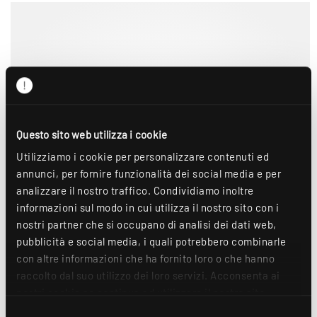
Questo sito web utilizza i cookie
Utilizziamo i cookie per personalizzare contenuti ed
annunci, per fornire funzionalità dei social media e per
analizzare il nostro traffico. Condividiamo inoltre
informazioni sul modo in cui utilizza il nostro sito con i
nostri partner che si occupano di analisi dei dati web,
pubblicità e social media, i quali potrebbero combinarle
con altre informazioni che ha fornito loro o che hanno
raccolto dal suo utilizzo dei loro servizi. Acconsenta ai
nostri cookie se continua ad utilizzare il nostro sito
IRL
IRL è un apparecchio tubolare industriale con grado di
web. Ulteriori dettagli sono disponibili nella nostra
Selezione