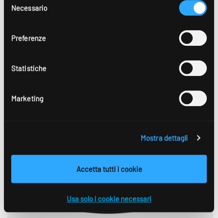
protezione IP66/IP68/IP69k per ambienti difficili.
dichiarazione sulla protezione dei dati
.
Necessario
del
consenso
16
Preferenze
Statistiche
Marketing
Mostra dettagli
Accetta tutti i cookie
Usa solo i cookie necessari