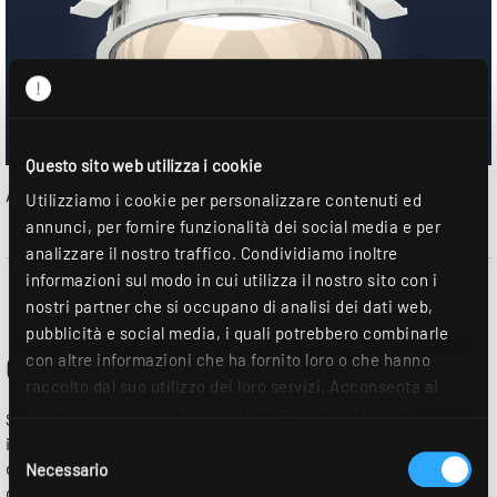
Questo sito web utilizza i cookie
Alloggiamento bianco | Riflettore lucido
Utilizziamo i cookie per personalizzare contenuti ed
annunci, per fornire funzionalità dei social media e per
analizzare il nostro traffico. Condividiamo inoltre
informazioni sul modo in cui utilizza il nostro sito con i
nostri partner che si occupano di analisi dei dati web,
pubblicità e social media, i quali potrebbero combinarle
QUATTRO DISTRIBUZIONI DI LUCE
con altre informazioni che ha fornito loro o che hanno
raccolto dal suo utilizzo dei loro servizi. Acconsenta ai
nostri cookie se continua ad utilizzare il nostro sito
Se sono necessari requisiti di illuminazione specifici, ALBA
web. Ulteriori dettagli sono disponibili nella nostra
impiega lenti speciali per molte opzioni, tra cui la classica
Selezione
dichiarazione sulla protezione dei dati
.
distribuzione della luce a fascio molto ampio con disco di
Necessario
del
diffusione. Indipendentemente dalle dimensioni e dalla forma.