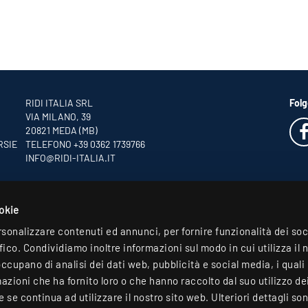
RIDI ITALIA SRL
Folg
VIA MILANO, 39
20821 MEDA (MB)
RSIE
TELEFONO +39 0362 1739766
INFO
@RIDI-ITALIA.IT
ookie
rsonalizzare contenuti ed annunci, per fornire funzionalità dei so
ffico. Condividiamo inoltre informazioni sul modo in cui utilizza il 
occupano di analisi dei dati web, pubblicità e social media, i qual
zioni che ha fornito loro o che hanno raccolto dal suo utilizzo dei 
se continua ad utilizzare il nostro sito web. Ulteriori dettagli son