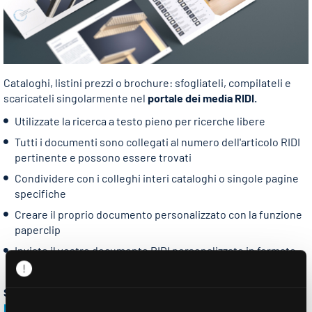
Cataloghi, listini prezzi o brochure: sfogliateli, compilateli e
scaricateli singolarmente nel
portale dei media RIDI.
Utilizzate la ricerca a testo pieno per ricerche libere
Tutti i documenti sono collegati al numero dell'articolo RIDI
pertinente e possono essere trovati
Condividere con i colleghi interi cataloghi o singole pagine
specifiche
Creare il proprio documento personalizzato con la funzione
paperclip
Inviate il vostro documento RIDI personalizzato in formato
digitale.
Scoprite subito il portale dei media RIDI o utilizzate il
Navigator PRO
!