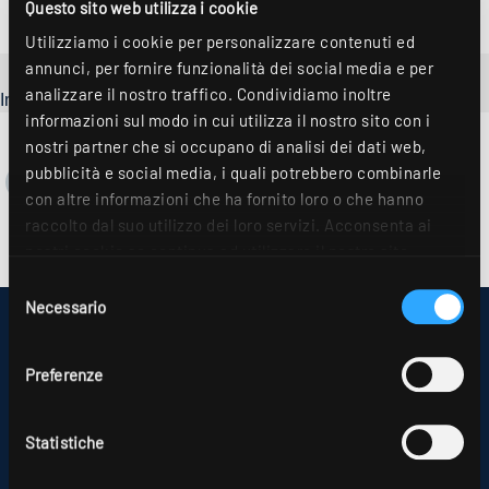
Questo sito web utilizza i cookie
Utilizziamo i cookie per personalizzare contenuti ed
annunci, per fornire funzionalità dei social media e per
analizzare il nostro traffico. Condividiamo inoltre
Im Moment gibts noch nichts zu sehen...
informazioni sul modo in cui utilizza il nostro sito con i
nostri partner che si occupano di analisi dei dati web,
pubblicità e social media, i quali potrebbero combinarle
con altre informazioni che ha fornito loro o che hanno
raccolto dal suo utilizzo dei loro servizi. Acconsenta ai
nostri cookie se continua ad utilizzare il nostro sito
web. Ulteriori dettagli sono disponibili nella nostra
Selezione
dichiarazione sulla protezione dei dati
.
Necessario
del
IMPRESSUM
consenso
SITEMAP
PROTEZIONE DEI DATI PERSONALI
Preferenze
INFORMAZIONI SULLA RISOLUZIONE DELLE CONTROVERSIE PER I
CONSUMATORI
CONDIZIONI GENERALI DI CONTRATTO
Statistiche
PARTNER