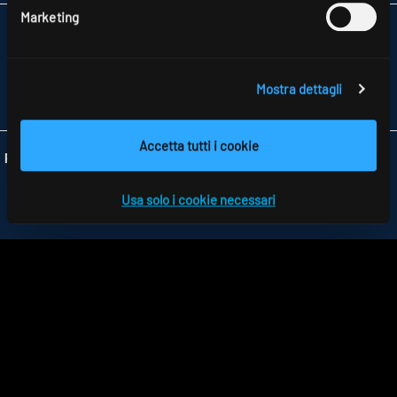
Marketing
RIDI ITALIA SRL
VIA MILANO, 39
20821 MEDA (MB)
TELEFONO +39 0362 1739766
Mostra dettagli
INFO
@RIDI-ITALIA.IT
Accetta tutti i cookie
Folgen Sie uns:
Usa solo i cookie necessari