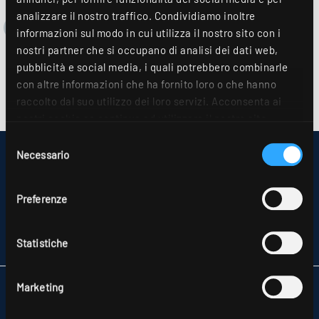
analizzare il nostro traffico. Condividiamo inoltre
informazioni sul modo in cui utilizza il nostro sito con i
nostri partner che si occupano di analisi dei dati web,
pubblicità e social media, i quali potrebbero combinarle
con altre informazioni che ha fornito loro o che hanno
raccolto dal suo utilizzo dei loro servizi. Acconsenta ai
nostri cookie se continua ad utilizzare il nostro sito
web. Ulteriori dettagli sono disponibili nella nostra
Selezione
dichiarazione sulla protezione dei dati
.
Necessario
del
IMPRESSUM
SITEMAP
consenso
PROTEZIONE DEI DATI PERSONALI
Preferenze
INFORMAZIONI SULLA RISOLUZIONE DELLE CONTROVERSIE PER I
CONSUMATORI
CONDIZIONI GENERALI DI CONTRATTO
Statistiche
PARTNER
Marketing
RIDI ITALIA SRL
VIA MILANO, 39
20821 MEDA (MB)