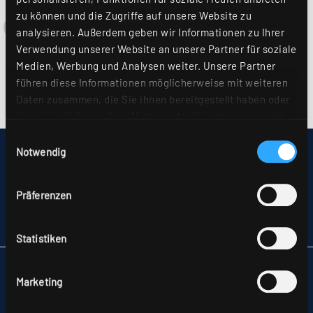
zu können und die Zugriffe auf unsere Website zu
analysieren. Außerdem geben wir Informationen zu Ihrer
Verwendung unserer Website an unsere Partner für soziale
Medien, Werbung und Analysen weiter. Unsere Partner
führen diese Informationen möglicherweise mit weiteren
Daten zusammen, die Sie ihnen bereitgestellt haben oder
die sie im Rahmen Ihrer Nutzung der Dienste gesammelt
haben. Sie geben Einwilligung zu unseren Cookies, wenn
Einwilligungsauswahl
Sie unsere Webseite weiterhin nutzen. Weitere Details
Notwendig
IMPRESSUM
hierzu finden Sie in unserer
Datenschutzerklärung
.
SITEMAP
DATENSCHUTZ
Präferenzen
HINWEISE ZUR STREITBEILEGUNG
AGB
PARTNER
Statistiken
RIDI LEUCHTEN GMBH
Marketing
HAUPTSTRASSE 31–33
72417 JUNGINGEN
TELEFON +49 7477 872-0