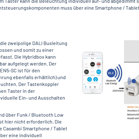
sem Taster kann die Beleuchtung individuell auf- und abgedimmt
chtsteuerungskomponenten muss über eine Smartphone / Tablet 
die zweipolige DALI Busleitung
ssen und somit zu einer
asst. Die Hybridbox kann
tbar aufgelegt werden. Der
N5-SC ist für den
ung ebenfalls erhältlich) und
euchten. Der Tastenkoppler
en Taster in der
ividuelle Ein- und Ausschalten
d über Funk / Bluetooth Low
 hier nicht erforderlich. Die
se Casambi Smartphone / Tablet
er eine individuell