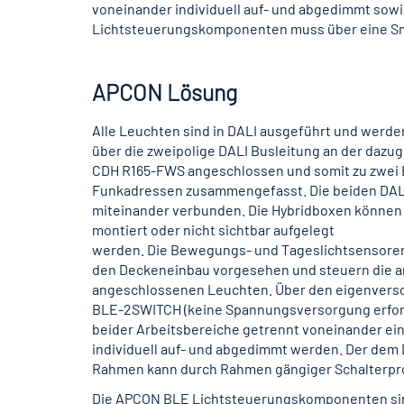
voneinander individuell auf- und abgedimmt sow
Lichtsteuerungskomponenten muss über eine Sma
APCON Lösung
Alle Leuchten sind in DALI ausgeführt und werde
über die zweipolige DALI Busleitung an der dazu
CDH R165-FWS angeschlossen und somit zu zwei
Funkadressen zusammengefasst. Die beiden DALI
miteinander verbunden. Die Hybridboxen können
montiert oder nicht sichtbar aufgelegt
werden. Die Bewegungs- und Tageslichtsensore
den Deckeneinbau vorgesehen und steuern die an
angeschlossenen Leuchten. Über den eigenvers
BLE-2SWITCH (keine Spannungsversorgung erford
beider Arbeitsbereiche getrennt voneinander ei
individuell auf- und abgedimmt werden. Der dem
Rahmen kann durch Rahmen gängiger Schalterp
Die APCON BLE Lichtsteuerungskomponenten sin