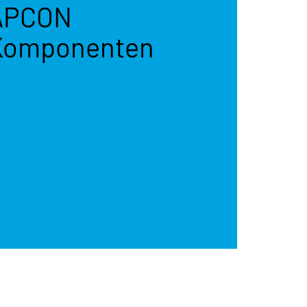
APCON
Komponenten