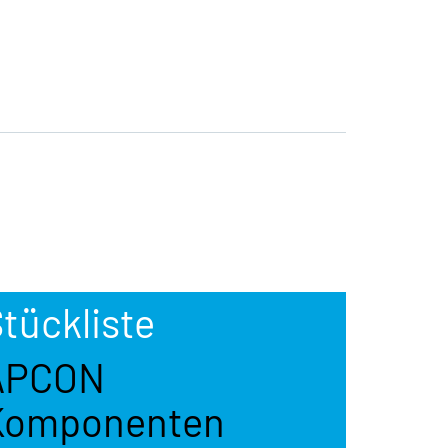
tückliste
APCON
Komponenten