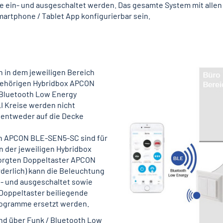
ie ein- und ausgeschaltet werden. Das gesamte System mit alle
rtphone / Tablet App konfigurierbar sein.
n in dem jeweiligen Bereich
gehörigen ­Hybridbox APCON
 Bluetooth Low Energy
 Kreise werden nicht
 entweder auf die Decke
n APCON BLE-SEN5-SC sind für
 der jeweiligen Hybridbox
orgten Doppeltaster APCON
erlich) kann die Beleuchtung
n- und ausgeschaltet sowie
 Doppeltaster beiliegende
rogramme ersetzt werden.
d über Funk / Bluetooth Low