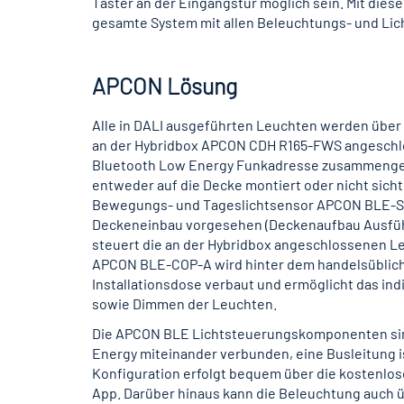
Taster an der Eingangstür möglich sein. Mit die
gesamte System mit allen Beleuchtungs- und Li
APCON Lösung
Alle in DALI ausgeführten Leuchten werden über 
an der Hybridbox APCON CDH R165-FWS angeschlo
Bluetooth Low Energy Funkadresse zusammengef
entweder auf die Decke montiert oder nicht sich
Bewegungs- und Tageslichtsensor APCON BLE-SE
Deckeneinbau vorgesehen (Deckenaufbau Ausführ
steuert die an der Hybridbox angeschlossenen L
APCON BLE-COP-A wird hinter dem handelsüblich
Installationsdose verbaut und ermöglicht das ind
sowie Dimmen der Leuchten.
Die APCON BLE Lichtsteuerungskomponenten sin
Energy miteinander verbunden, eine Busleitung ist
Konfiguration erfolgt bequem über die kostenlo
App. Darüber hinaus kann die Beleuchtung auch üb