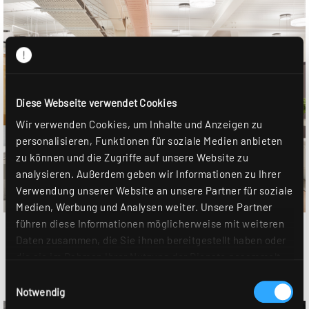
Diese Webseite verwendet Cookies
Wir verwenden Cookies, um Inhalte und Anzeigen zu
personalisieren, Funktionen für soziale Medien anbieten
zu können und die Zugriffe auf unsere Website zu
analysieren. Außerdem geben wir Informationen zu Ihrer
Verwendung unserer Website an unsere Partner für soziale
Medien, Werbung und Analysen weiter. Unsere Partner
führen diese Informationen möglicherweise mit weiteren
Daten zusammen, die Sie ihnen bereitgestellt haben oder
die sie im Rahmen Ihrer Nutzung der Dienste gesammelt
haben. Sie geben Einwilligung zu unseren Cookies, wenn
Einwilligungsauswahl
Sie unsere Webseite weiterhin nutzen. Weitere Details
Notwendig
hierzu finden Sie in unserer
Datenschutzerklärung
.