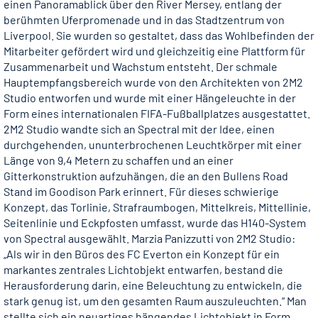
einen Panoramablick über den River Mersey, entlang der
berühmten Uferpromenade und in das Stadtzentrum von
Liverpool. Sie wurden so gestaltet, dass das Wohlbefinden der
Mitarbeiter gefördert wird und gleichzeitig eine Plattform für
Zusammenarbeit und Wachstum entsteht. Der schmale
Hauptempfangsbereich wurde von den Architekten von 2M2
Studio entworfen und wurde mit einer Hängeleuchte in der
Form eines internationalen FIFA-Fußballplatzes ausgestattet.
2M2 Studio wandte sich an Spectral mit der Idee, einen
durchgehenden, ununterbrochenen Leuchtkörper mit einer
Länge von 9,4 Metern zu schaffen und an einer
Gitterkonstruktion aufzuhängen, die an den Bullens Road
Stand im Goodison Park erinnert. Für dieses schwierige
Konzept, das Torlinie, Strafraumbogen, Mittelkreis, Mittellinie,
Seitenlinie und Eckpfosten umfasst, wurde das H140-System
von Spectral ausgewählt. Marzia Panizzutti von 2M2 Studio:
„Als wir in den Büros des FC Everton ein Konzept für ein
markantes zentrales Lichtobjekt entwarfen, bestand die
Herausforderung darin, eine Beleuchtung zu entwickeln, die
stark genug ist, um den gesamten Raum auszuleuchten.“ Man
stellte sich ein neuartiges hängendes Lichtobjekt in Form