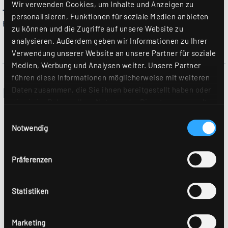
Wir verwenden Cookies, um Inhalte und Anzeigen zu
Themenbereich
personalisieren, Funktionen für soziale Medien anbieten
Büro & Konferenz
zu können und die Zugriffe auf unsere Website zu
analysieren. Außerdem geben wir Informationen zu Ihrer
Verwendung unserer Website an unsere Partner für soziale
Medien, Werbung und Analysen weiter. Unsere Partner
führen diese Informationen möglicherweise mit weiteren
Eingesetzte RIDI Produkte
Daten zusammen, die Sie ihnen bereitgestellt haben oder
die sie im Rahmen Ihrer Nutzung der Dienste gesammelt
haben. Sie geben Einwilligung zu unseren Cookies, wenn
Einwilligungsauswahl
Sie unsere Webseite weiterhin nutzen. Weitere Details
Notwendig
hierzu finden Sie in unserer
Datenschutzerklärung
.
Präferenzen
Statistiken
Marketing