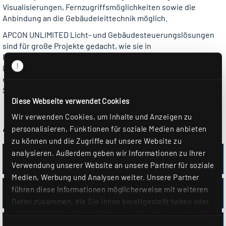
Visualisierungen, Fernzugriffsmöglichkeiten sowie die
Anbindung an die Gebäudeleittechnik möglich.
APCON UNLIMITED Licht- und Gebäudesteuerungslösungen
sind für große Projekte gedacht, wie sie in
Produktionsbereichen von Automobilherstellern und großen
Logistikzentren zu finden sind. Auch in Bahnbereichen mit
erhöhtem Sicherheits- und Funktionsanspruch bietet das
System eine Vielzahl an Möglichkeiten.
Diese Webseite verwendet Cookies
Wir verwenden Cookies, um Inhalte und Anzeigen zu
Anwendungsbeispiel
personalisieren, Funktionen für soziale Medien anbieten
zu können und die Zugriffe auf unsere Website zu
analysieren. Außerdem geben wir Informationen zu Ihrer
Logistikzentrum
Verwendung unserer Website an unsere Partner für soziale
Medien, Werbung und Analysen weiter. Unsere Partner
U-Bahn Station
führen diese Informationen möglicherweise mit weiteren
Daten zusammen, die Sie ihnen bereitgestellt haben oder
die sie im Rahmen Ihrer Nutzung der Dienste gesammelt
haben. Sie geben Einwilligung zu unseren Cookies, wenn