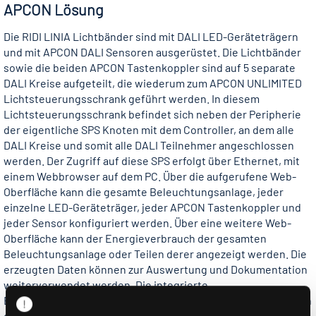
APCON Lösung
Die RIDI LINIA Lichtbänder sind mit DALI LED-Geräteträgern
und mit APCON DALI Sensoren ausgerüstet. Die Lichtbänder
sowie die beiden APCON Tastenkoppler sind auf 5 separate
DALI Kreise aufgeteilt, die wiederum zum APCON UNLIMITED
Lichtsteuerungsschrank geführt werden. In diesem
Lichtsteuerungsschrank befindet sich neben der Peripherie
der eigentliche SPS Knoten mit dem Controller, an dem alle
DALI Kreise und somit alle DALI Teilnehmer angeschlossen
werden. Der Zugriff auf diese SPS erfolgt über Ethernet, mit
einem Webbrowser auf dem PC. Über die aufgerufene Web-
Oberfläche kann die gesamte Beleuchtungsanlage, jeder
einzelne LED-Geräteträger, jeder APCON Tastenkoppler und
jeder Sensor konfiguriert werden. Über eine weitere Web-
Oberfläche kann der Energieverbrauch der gesamten
Beleuchtungsanlage oder Teilen derer angezeigt werden. Die
erzeugten Daten können zur Auswertung und Dokumentation
weiterverwendet werden. Die integrierte
Ethernetschnittstelle oder spezifische Gateways ermöglichen
die Anbindung an die übergeordnete Gebäudeleittechnik.