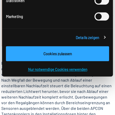
Statistiken
Marketing
Details zeigen
Cookies zulassen
Bei detektierter Bewegung innerhalb der Erfassungsfelder
der APCON Sensoren wird die zugeordnete Beleuchtung
Nur notwendige Cookies verwenden
vollautomatisch auf die volle Beleuchtungsstärke gesteuert.
Nach Wegfall der Bewegung und nach Ablauf einer
einstellbaren Nachlaufzeit steuert die Beleuchtung auf einen
reduzierten Lichtwert herunter, bevor sie nach Ablauf einer
weiteren Nachlaufzeit komplett erlischt. Querbewegungen
vor den Regalgängen können durch Bereichseingrenzung an
Sensoren ausgeblendet werden. Über die beiden APCON
Tastenkopplern in den Installationsdosen hinter den