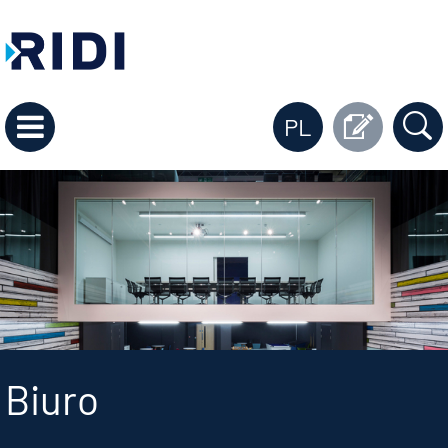
PL
Biuro