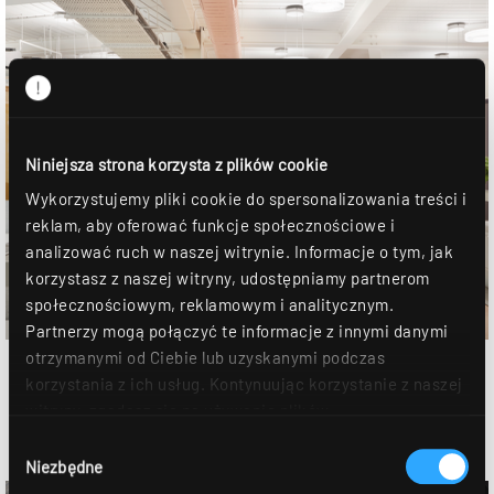
Niniejsza strona korzysta z plików cookie
Wykorzystujemy pliki cookie do spersonalizowania treści i
reklam, aby oferować funkcje społecznościowe i
analizować ruch w naszej witrynie. Informacje o tym, jak
korzystasz z naszej witryny, udostępniamy partnerom
społecznościowym, reklamowym i analitycznym.
Partnerzy mogą połączyć te informacje z innymi danymi
otrzymanymi od Ciebie lub uzyskanymi podczas
korzystania z ich usług. Kontynuując korzystanie z naszej
witryny, zgadasz się na używanie plików
cookie. Déclaration de protection des données Dalsze
Wybór
szczegóły można znaleźć w naszym
oświadczeniu o
Niezbędne
zgody
ochronie danych
.