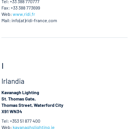
Tel: +33 388 770777
Fax: +33 388 773699
Web:
www.ridi.fr
Mail: info(at)ridi-france.com
I
Irlandia
Kavanagh Lighting
St. Thomas Gate,
Thomas Street, Waterford City
X91 WN34
Tel: +353 51 877 400
Web:
kavanaghslighting.ie