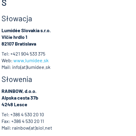
S
Słowacja
Lumidée Slovakia s.r.o.
Vlčie hrdlo 1
82107 Bratislava
Tel: +421 904 533 375
Web:
www.lumidee.sk
Mail: info(at)lumidee.sk
Słowenia
RAINBOW, d.o.o.
Alpska cesta 37b
4248 Lesce
Tel: +386 4 530 20 10
Fax: +386 4 530 20 11
Mail: rainbow(at)siol.net