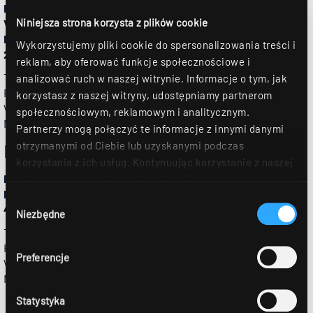
RIDI Leuchten GmbH
Niniejsza strona korzysta z plików cookie
Vertriebsniederlassung Hamburg
Modering 11
Wykorzystujemy pliki cookie do spersonalizowania treści i
22457 Hamburg
reklam, aby oferować funkcje społecznościowe i
Tel: +49 7477 872 253
analizować ruch w naszej witrynie. Informacje o tym, jak
Fax: +49 7477 87248
korzystasz z naszej witryny, udostępniamy partnerom
Web:
www.ridi.de
społecznościowym, reklamowym i analitycznym.
Mail: vertriebnord(at)ridi.de
Partnerzy mogą połączyć te informacje z innymi danymi
otrzymanymi od Ciebie lub uzyskanymi podczas
Norwegia
korzystania z ich usług. Kontynuując korzystanie z naszej
Frizen Belysning
witryny, zgadasz się na używanie plików
Narviga 7
cookie. Déclaration de protection des données Dalsze
Wybór
4633 Kristiansand
szczegóły można znaleźć w naszym
oświadczeniu o
Niezbędne
zgody
ochronie danych
.
Tel: +47 380 771 00
Fax: +47 380 771 01
Preferencje
Web:
www.frizen.no
Mail: post(at)frizen.no
Statystyka