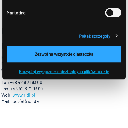
Marketing
P
Pokaż szczegóły
Polska
Zezwól na wszystkie ciasteczka
RIDI Polska Sp.z o.o
Natolin, ul. Składowa 11
92-701 Lódz
Korzystaj wyłącznie z niezbędnych plików cookie
Tel: +48 42 6 71 93 00
Fax: +48 42 6 71 93 99
Web:
www.ridi.pl
Mail: lodz(at)ridi.de