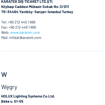
KARATEK DIŞ TİCARET LTD.ŞTİ.
Köybaşı Caddesi Mübasir Sokak No:3/D11
TR-34464 Yeniköy- Sarıyer-İstanbul Turkey
Tel: +90 212 445 1 666
Fax: +90 212 445 1 665
Web:
www.karatek.com
Mail: info(at)karatek.com
W
Węgry
HOLUX Lighting Systems Co.Ltd.
Béke u. 51-55